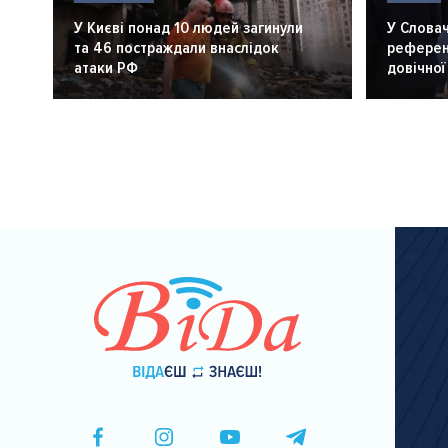
У Києві понад 10 людей загинули
У Словач
та 46 постраждали внаслідок
референ
атаки РФ
довічної
Розбивка
на
сторінки