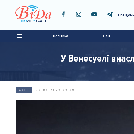
Повідоми
Політика
Світ
У Венесуелі внас
СВІТ
30.06.2026 09:39