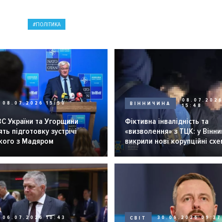
ПОЛІТИКА
08.07.202
08.07.2026 15:50
ВІННИЧИНА
15:48
С України та Угорщини
Фіктивна інвалідність та
ть підготовку зустрічі
«визволення» з ТЦК: у Вінни
кого з Мадяром
викрили нові корупційні сх
06.07.2026 10:43
СВІТ
30.06.2026 09:37