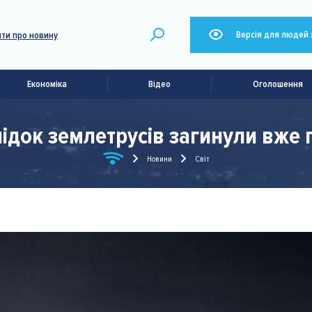
Версія для людей 
ти про новину
Економіка
Відео
Оголошення
лідок землетрусів загинули вже
Новини
Світ