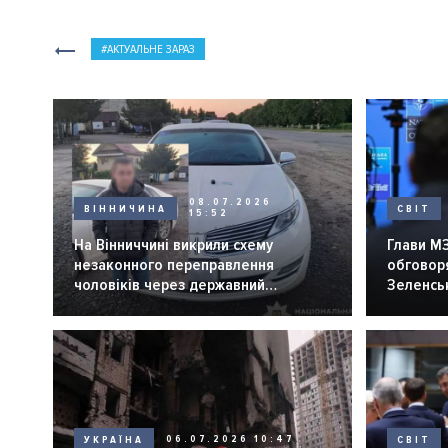
АКТУАЛЬНЕ ЗАРАЗ
08.07.2026
ВІННИЧИНА
СВІТ
15:52
На Вінниччині викрили схему
Глави МЗ
незаконного переправлення
обговоря
чоловіків через державний
Зеленсь
кордон
УКРАЇНА
06.07.2026 10:47
СВІТ