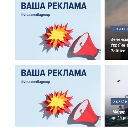
ПОЛІТ
Зеленсь
Україна 
Politico
УКРАЇ
"Мадяр"
ще 15 ро