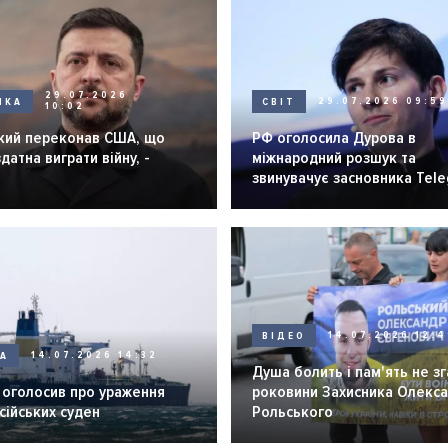
29.07.2026
ИКА
СВІТ
29.07.2026 09:59
10:02
кий переконав США, що
РФ оголосила Дурова в
здатна виграти війну, -
міжнародний розшук та
звинувачує засновника Tel
у "терактах"
ВІДЕО
14.07.2026 12:4
НА
14.07.2026 14:32
Душа болить і пам'ять не зг
 оголосив про ураження
роковини Захисника Олекс
сійських суден
Рольського