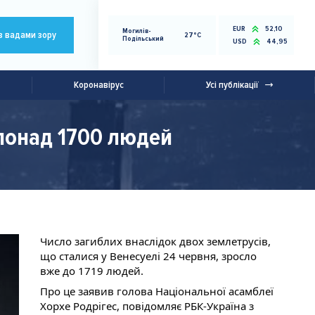
EUR
52,10
Могилів-
з вадами зору
27°C
Подільський
USD
44,95
Коронавірус
Усі публікації
 понад 1700 людей
Число загиблих внаслідок двох землетрусів, 
що сталися у Венесуелі 24 червня, зросло 
вже до 1719 людей.
Про це заявив голова Національної асамблеї 
Хорхе Родрігес, повідомляє РБК-Україна з 