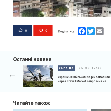
Facebook
Twitter
Email
0
0
Поділитись:
Останні новини
06.08 12:39
УКРАЇНА
Українські військові за рік замовили
через Brave1 Market озброєння на
мільярд доларів
Читайте також