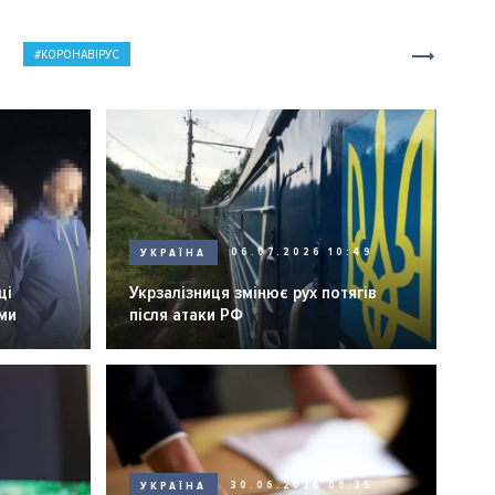
КОРОНАВІРУС
6
УКРАЇНА
06.07.2026 10:49
ці
Укрзалізниця змінює рух потягів
еми
після атаки РФ
УКРАЇНА
30.06.2026 09:35