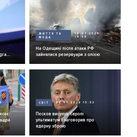
ЖИТТЯ ТА
14.07.2026
14:34
МОДА
На Одещині після атаки РФ
egram
зайнялися резервуари з олією
9
СВІТ
08.07.2026 15:53
асає:
Пєсков висунув Європі
андра
ультиматум і заговорив про
ядерну зброю