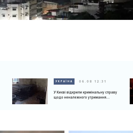
06.08 12:31
УКРАЇНА
У Києві відкрили кримінальну справу
щодо неналежного утримання
доберманів у розпліднику