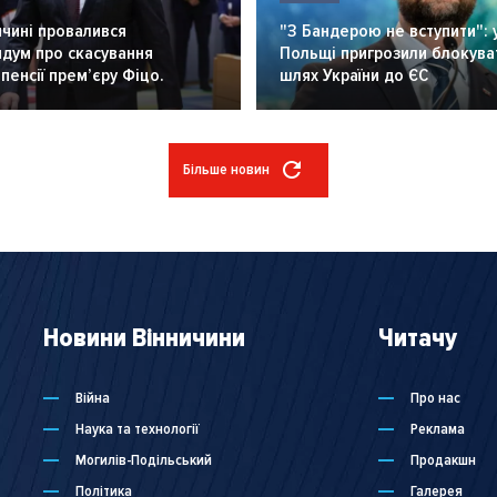
чині провалився
"З Бандерою не вступити": 
дум про скасування
Польщі пригрозили блокува
 пенсії премʼєру Фіцо.
шлях України до ЄС
Більше новин
Новини Вінничини
Читачу
Війна
Про нас
Наука та технології
Реклама
Могилів-Подільський
Продакшн
Політика
Галерея