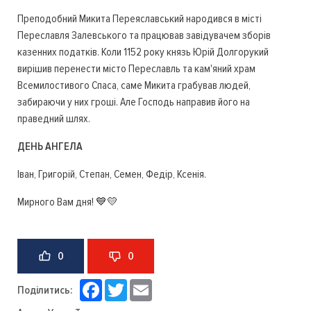
Преподобний Микита Переяславський народився в місті
Переславля Залевського та працював завідувачем зборів
казенних податків. Коли 1152 року князь Юрій Долгорукий
вирішив перенести місто Переславль та кам'яний храм
Всемилостивого Спаса, саме Микита грабував людей,
забираючи у них гроші. Але Господь направив його на
праведний шлях.
ДЕНЬ АНГЕЛА
Іван, Григорій, Степан, Семен, Федір, Ксенія.
Мирного Вам дня! 💙💛
0
0
Facebook
Twitter
Email
Поділитись: