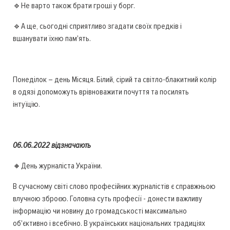
🔹Не варто також брати гроші у борг.
🔹А ще, сьогодні сприятливо згадати своїх предків і
вшанувати їхню пам'ять.
Понеділок – день Місяця. Білий, сірий та світло-блакитний колір
в одязі допоможуть врівноважити почуття та посилять
інтуїцію.
06.06.2022 відзначають
🔸День журналіста України.
В сучасному світі слово професійних журналістів є справжньою
влучною зброєю. Головна суть професії - донести важливу
інформацію чи новину до громадськості максимально
об'єктивно і всебічно. В українських національних традиціях