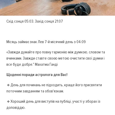
Схід сонця 05:03. Захід сонця 21:07
Місяць займає знак Лев 7-й місячний день з 04:09
«Завжди думайте про повну гармонію між думкою, словом та
вчинками. Завжди ставте своєю метою очистити свої думки і
все буде добре." Махатма Ганді
Щоденні поради астролога для Вас!
🔹День для починань не підходить, краще його присвятити
поточним завданням та обов'язкам.
🔹Хороший день для виступів на публіці, участі у зборах із
доповіддю.