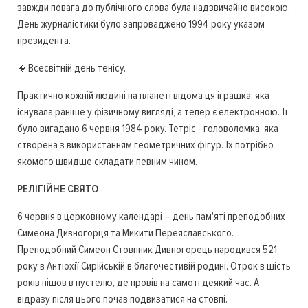
завжди повага до публічного слова була надзвичайно високою.
День журналістики було запроваджено 1994 року указом
президента.
🔸Всесвітній день тенісу.
Практично кожній людині на планеті відома ця іграшка, яка
існувала раніше у фізичному вигляді, а тепер є електронною. Її
було вигадано 6 червня 1984 року. Тетріс - головоломка, яка
створена з використанням геометричних фігур. Їх потрібно
якомого швидше складати певним чином.
РЕЛІГІЙНЕ СВЯТО
6 червня в церковному календарі – день пам'яті преподобних
Симеона Дивногорця та Микити Переяславського.
Преподобний Симеон Стовпник Дивногорець народився 521
року в Антіохії Сирійській в благочестивій родині. Отрок в шість
років пішов в пустелю, де провів на самоті деякий час. А
відразу після цього почав подвизатися на стовпі.