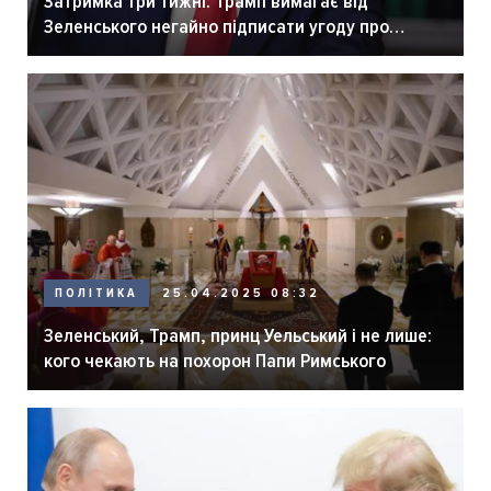
Затримка три тижні: Трамп вимагає від
Зеленського негайно підписати угоду про
рідкісноземи
ПОЛІТИКА
25.04.2025 08:32
Зеленський, Трамп, принц Уельський і не лише:
кого чекають на похорон Папи Римського