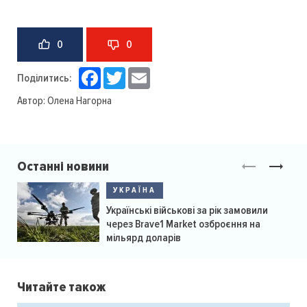
0
0
Facebook
Twitter
Email
Поділитись:
Автор:
Олена Нагорна
Останні новини
УКРАЇНА
Українські військові за рік замовили
через Brave1 Market озброєння на
мільярд доларів
Читайте також