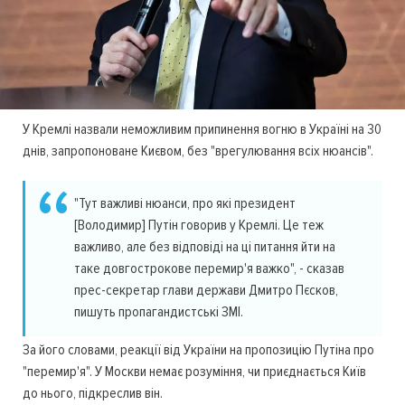
У Кремлі назвали неможливим припинення вогню в Україні на 30
днів, запропоноване Києвом, без "врегулювання всіх нюансів".
"Тут важливі нюанси, про які президент
[Володимир] Путін говорив у Кремлі. Це теж
важливо, але без відповіді на ці питання йти на
таке довгострокове перемир'я важко", - сказав
прес-секретар глави держави Дмитро Пєсков,
пишуть пропагандистські ЗМІ.
За його словами, реакції від України на пропозицію Путіна про
"перемир'я". У Москви немає розуміння, чи приєднається Київ
до нього, підкреслив він.