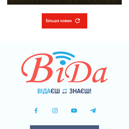
Більше новин
Розбивка
на
сторінки