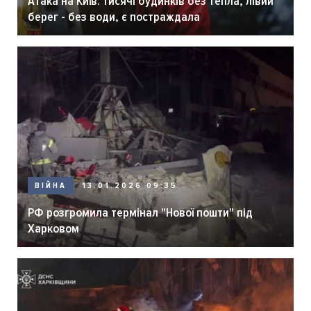
Атака на Київ: тисячі будинків без тепла, лівий
берег - без води, є постраждала
ВІЙНА
13.01.2026 09:35
РФ розгромила термінал "Нової пошти" під
Харковом