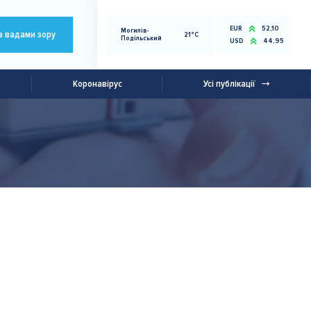
EUR
52,10
Могилів-
з вадами зору
21°C
Подільський
USD
44,95
Коронавірус
Усі публікації