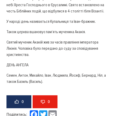
небі Хреста Господнього в Єрусалимі. Свято встановлено на
честь Біблійних подій, що відбулися в 4 столітті біля Візантії.
У народі день називається Купальниця та Іван-бражник.
Також церква вшановує пам’ять мученика Акакія.
Святий мученик Акакій жив за часів правління імператора
Лікінія. Чоловіка було передано до суду за сповідування
християнства.
ДЕНЬ АНГЕЛА
Семен, Антон, Михайло, Іван, Людмила, Йосиф, Бернард, Ніл, а
також Базиль (Василь).
0
0
Facebook
Twitter
Email
Поділитись: