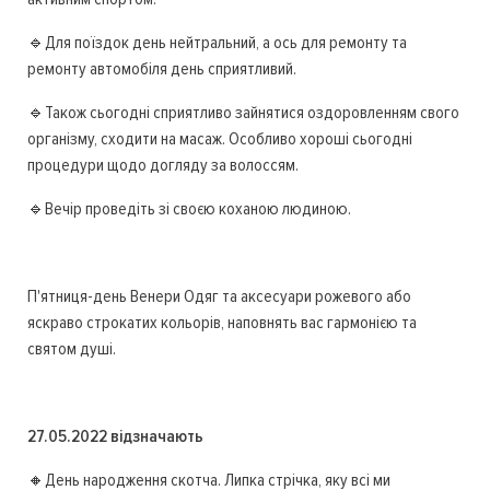
🔹Для поїздок день нейтральний, а ось для ремонту та
ремонту автомобіля день сприятливий.
🔹Також сьогодні сприятливо зайнятися оздоровленням свого
організму, сходити на масаж. Особливо хороші сьогодні
процедури щодо догляду за волоссям.
🔹Вечір проведіть зі своєю коханою людиною.
П'ятниця-день Венери Одяг та аксесуари рожевого або
яскраво строкатих кольорів, наповнять вас гармонією та
святом душі.
27.05.2022 відзначають
🔸День народження скотча. Липка стрічка, яку всі ми