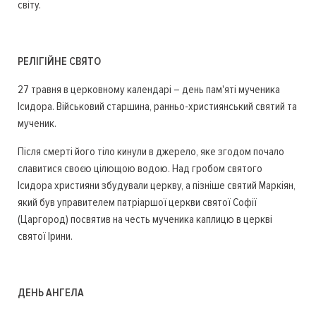
світу.
РЕЛІГІЙНЕ СВЯТО
27 травня в церковному календарі – день пам'яті мученика
Ісидора. Військовий старшина, ранньо-християнський святий та
мученик.
Після смерті його тіло кинули в джерело, яке згодом почало
славитися своєю цілющою водою. Над гробом святого
Ісидора християни збудували церкву, а пізніше святий Маркіян,
який був управителем патріаршої церкви святої Софії
(Царгород) посвятив на честь мученика каплицю в церкві
святої Ірини.
ДЕНЬ АНГЕЛА