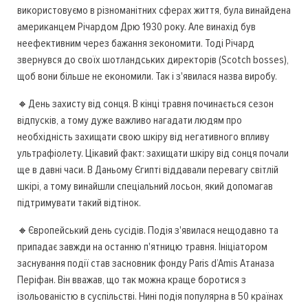
використовуємо в різноманітних сферах життя, була винайдена
американцем Річардом Дрю 1930 року. Але винахід був
неефективним через бажання зекономити. Тоді Річард
звернувся до своїх шотландських директорів (Scotch bosses),
щоб вони більше не економили. Так і з'явилася назва виробу.
🔸День захисту від сонця. В кінці травня починається сезон
відпусків, а тому дуже важливо нагадати людям про
необхідність захищати свою шкіру від негативного впливу
ультрафіолету. Цікавий факт: захищати шкіру від сонця почали
ще в давні часи. В Даньому Єгипті віддавали перевагу світлій
шкірі, а тому винайшли спеціальний лосьон, який допомагав
підтримувати такий відтінок.
🔸Європейський день сусідів. Подія з'явилася нещодавно та
припадає завжди на останню п'ятницю травня. Ініціатором
заснування події став засновник фонду Paris d’Amis Атаназа
Періфан. Він вважав, що так можна краще боротися з
ізольованістю в суспільстві. Нині подія популярна в 50 країнах