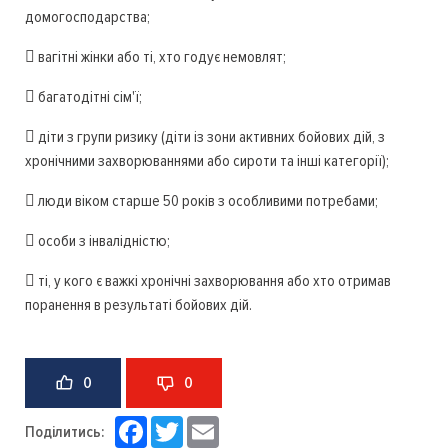
домогосподарства;
 вагітні жінки або ті, хто годує немовлят;
 багатодітні сім'ї;
 діти з групи ризику (діти із зони активних бойових дій, з
хронічними захворюваннями або сироти та інші категорії);
 люди віком старше 50 років з особливими потребами;
 особи з інвалідністю;
 ті, у кого є важкі хронічні захворювання або хто отримав
поранення в результаті бойових дій.
0
0
Facebook
Twitter
Email
Поділитись: