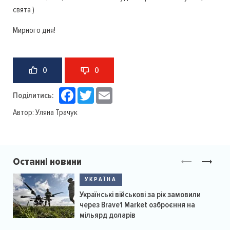
свята )
Мирного дня!
0
0
Facebook
Twitter
Email
Поділитись:
Автор:
Уляна Трачук
Останні новини
УКРАЇНА
Українські військові за рік замовили
через Brave1 Market озброєння на
мільярд доларів