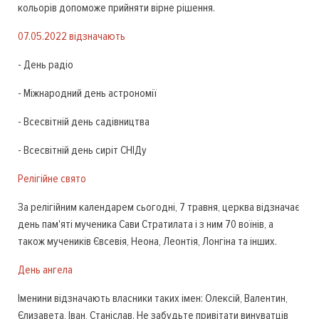
кольорів допоможе прийняти вірне рішення.
07.05.2022 відзначають
- День радіо
- Міжнародний день астрономії
- Всесвітній день садівництва
- Всесвітній день сиріт СНІДу
Релігійне свято
За релігійним календарем сьогодні, 7 травня, церква відзначає
день пам'яті мученика Сави Стратилата і з ним 70 воїнів, а
також мучеників Євсевія, Неона, Леонтія, Лонгіна та інших.
День ангела
Іменини відзначають власники таких імен: Олексій, Валентин,
Єлизавета, Іван, Станіслав. Не забудьте привітати винуватців