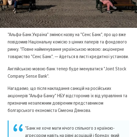
"Альфа-Банк Україна" змінює назву на "Сенс Банк", про що вже
повідомив Національну комісію з цінних паперів та фондового
ринку. "Повне найменування українською мовою: акціонерне
товариство "Сенс Банк", — йдеться в листі кредитної установи.
Англійською мовою банк тепер буде іменуватися "Joint Stock
Company Sense Bank".
Нагадаємо, що після накладання санкцій на російських
акціонерів "Альфа-Банку" НБУ відсторонив їх від управління та
призначив незалежним довіреним представником
болгарського економіста Сімеона Дянкова.
"Банк не хоче мати нічого спільного з країною-
агресором навіть на рівні асоціацій і бренду, який