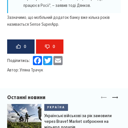
працює в Росії", – заявив тоді Дянков.
Зазначимо, що мобільний додаток банку вже кілька років
називається Sense SuperApp.
0
0
Facebook
Twitter
Email
Поділитись:
Автор:
Уляна Трачук
Останні новини
УКРАЇНА
Українські військові за рік замовили
через Brave1 Market озброєння на
мільярд доларів