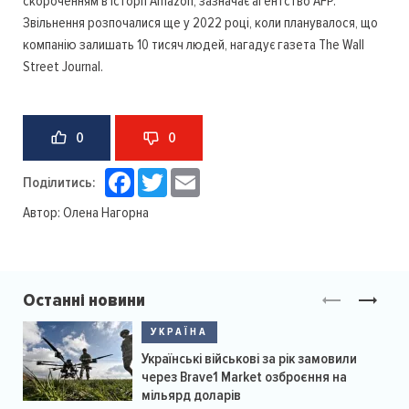
скороченням в історії Amazon, зазначає агентство AFP.
Звільнення розпочалися ще у 2022 році, коли планувалося, що
компанію залишать 10 тисяч людей, нагадує газета The Wall
Street Journal.
0
0
Facebook
Twitter
Email
Поділитись:
Автор:
Олена Нагорна
Останні новини
УКРАЇНА
Українські військові за рік замовили
через Brave1 Market озброєння на
мільярд доларів