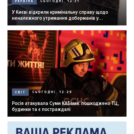
СЬОГОДНІ, 12:31
УКРАЇНА
У Києві відкрили кримінальну справу щодо
неналежного утримання доберманів у
розпліднику
СЬОГОДНІ, 12:29
СВІТ
Росія атакувала Суми КАБами: пошкоджено ТЦ,
будинки та є постраждалі