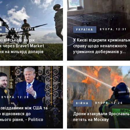
НА
ВЧОРА, 12:39
УКРАЇНА
ВЧОРА, 12:31
і військові за рік
У Києві відкрили криміналь
 через Brave1 Market
справу щодо неналежного
я на мільярд доларів
утримання доберманів у
розпліднику
ВЧОРА, 12:28
ВІЙНА
ВЧОРА, 12:26
озвідданими між США та
 відновився до
Дрони атакували Ярославль 
ього рівня, - Politico
летять на Москву