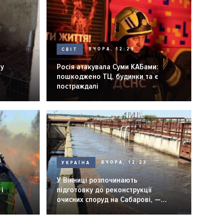
СВІТ
ВЧОРА, 12:29
ну
Росія атакувала Суми КАБами:
пошкоджено ТЦ, будинки та є
постраждалі
УКРАЇНА
ВЧОРА, 12:23
У Вінниці розпочинають
і
підготовку до реконструкції
очисних споруд на Сабарові, —
мер Вінниці.