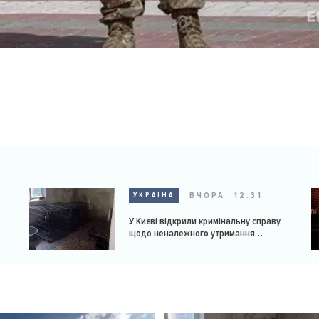
ВЧОРА, 12:31
УКРАЇНА
У Києві відкрили кримінальну справу
щодо неналежного утримання
доберманів у розпліднику