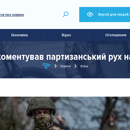
Версія для людей 
ти про новину
Економіка
Відео
Оголошення
оментував партизанський рух на
Новини
Війна