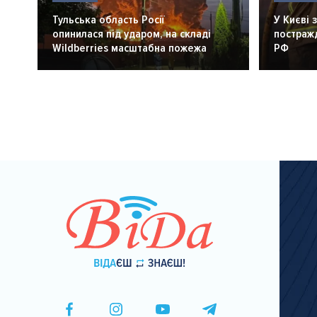
Тульська область Росії
У Києві 
опинилася під ударом, на складі
постражд
Wildberries масштабна пожежа
РФ
Розбивка
на
сторінки