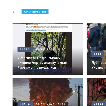
АКТУАЛЬНЕ ЗАРАЗ
ВІДЕО
05.08.2026 10:47
СВІТ
У Могилеві-Подільському
виявили мертву лелеку, з якої,
Лубінець
ймовірно, познущалися
Україну 
ВІЙНА
05.08.2026 10:39
УКРАЇ