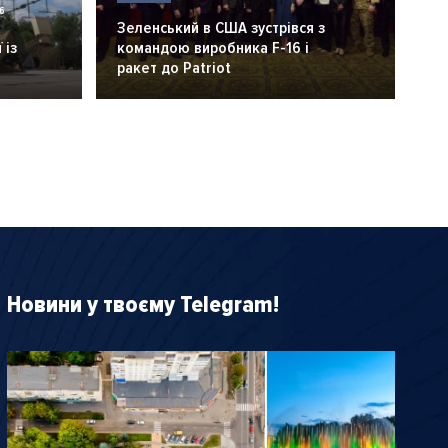
6
Зеленський в США зустрівся з
 із
командою виробника F-16 і
ракет до Patriot
Новини у твоєму Telegram!