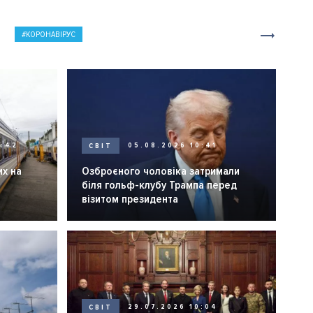
КОРОНАВІРУС
0:42
СВІТ
05.08.2026 10:41
их на
Озброєного чоловіка затримали
біля гольф-клубу Трампа перед
візитом президента
СВІТ
29.07.2026 10:04