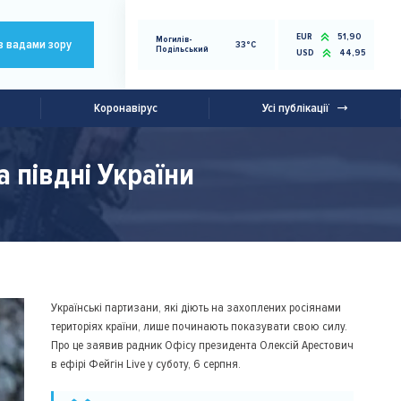
EUR
51,90
Могилів-
з вадами зору
33°C
Подільський
USD
44,95
Коронавірус
Усі публікації
 півдні України
Українські партизани, які діють на захоплених росіянами
територіях країни, лише починають показувати свою силу.
Про це заявив радник Офісу президента Олексій Арестович
в ефірі Фейгін Live у суботу, 6 серпня.