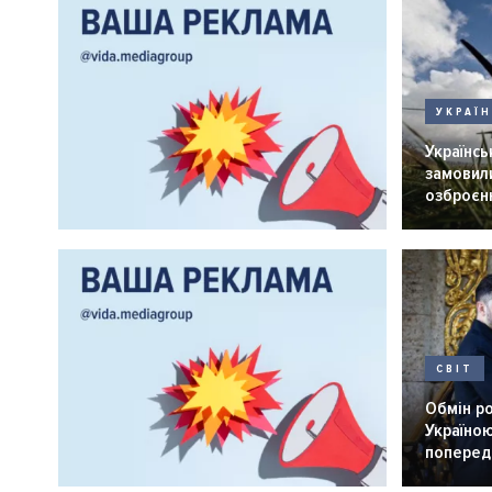
УКРАЇ
Українськ
замовили
озброєнн
СВІТ
Обмін р
Україною
попередн