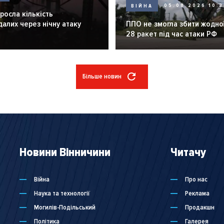
ВІЙНА
05.08.2026 10:3
зросла кількість
алих через нічну атаку
ППО не змогла збити жодної
28 ракет під час атаки РФ
Більше новин
Новини Вінничини
Читачу
Війна
Про нас
Наука та технології
Реклама
Могилів-Подільський
Продакшн
Політика
Галерея