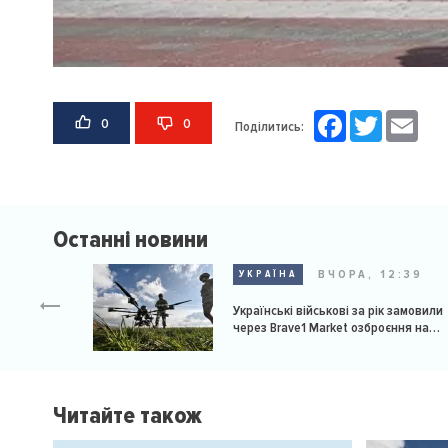
Facebook
Twitter
Email
0
0
Поділитись:
Останні новини
ВЧОРА, 12:39
УКРАЇНА
Українські військові за рік замовили
через Brave1 Market озброєння на
мільярд доларів
Читайте також