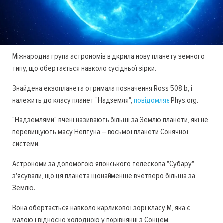
Міжнародна група астрономів відкрила нову планету земного
типу, що обертається навколо сусідньої зірки.
Знайдена екзопланета отримала позначення Ross 508 b, і
належить до класу планет "Надземля",
повідомляє
Phys.org.
"Надземлями" вчені називають більші за Землю планети, які не
перевищують масу Нептуна – восьмої планети Сонячної
системи.
Астрономи за допомогою японського телескопа "Субару"
з'ясували, що ця планета щонайменше вчетверо більша за
Землю.
Вона обертається навколо карликової зорі класу М, яка є
малою і відносно холодною у порівнянні з Сонцем.