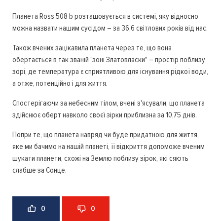
Планета Ross 508 b розташовується в системі, яку відносно
можна назвати нашим сусідом – за 36,6 світлових років від нас.
Також вчених зацікавила планета через те, що вона
обертається в так званій "зоні Златовласки" – простір поблизу
зорі, де температура є сприятливою для існування рідкої води,
а отже, потенційно і для життя.
Спостерігаючи за небесним тілом, вчені з'ясували, що планета
здійснює оберт навколо своєї зірки приблизна за 10,75 днів.
Попри те, що планета навряд чи буде придатною для життя,
яке ми бачимо на нашій планеті, її відкриття допоможе вченим
шукати планети, схожі на Землю поблизу зірок, які сяють
слабше за Сонце.
0
0