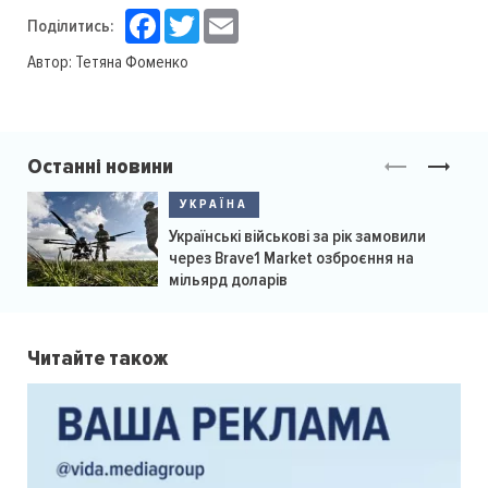
Facebook
Twitter
Email
Поділитись:
Автор:
Тетяна Фоменко
Останні новини
УКРАЇНА
Українські військові за рік замовили
через Brave1 Market озброєння на
мільярд доларів
Читайте також