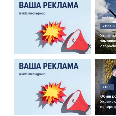
УКРАЇ
Українськ
замовили
озброєнн
СВІТ
Обмін р
Україною
попередн