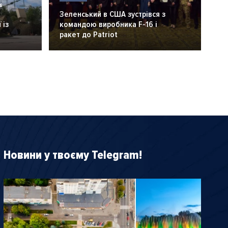
6
Зеленський в США зустрівся з
 із
командою виробника F-16 і
ракет до Patriot
Новини у твоєму Telegram!