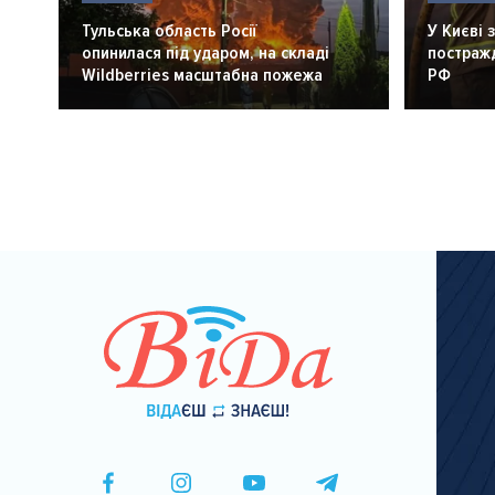
Тульська область Росії
У Києві 
опинилася під ударом, на складі
постражд
Wildberries масштабна пожежа
РФ
Розбивка
на
сторінки