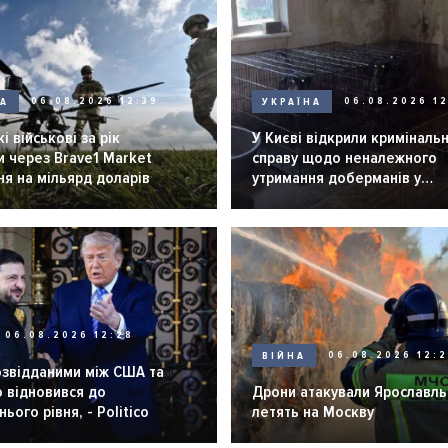
НА
06.08.2026 12:39
УКРАЇНА
06.08.2026 12
і військові за рік
У Києві відкрили криміналь
 через Brave1 Market
справу щодо неналежного
я на мільярд доларів
утримання доберманів у
розпліднику
06.08.2026 12:28
ВІЙНА
06.08.2026 12:
озвідданими між США та
 відновився до
Дрони атакували Ярославль 
ього рівня, - Politico
летять на Москву