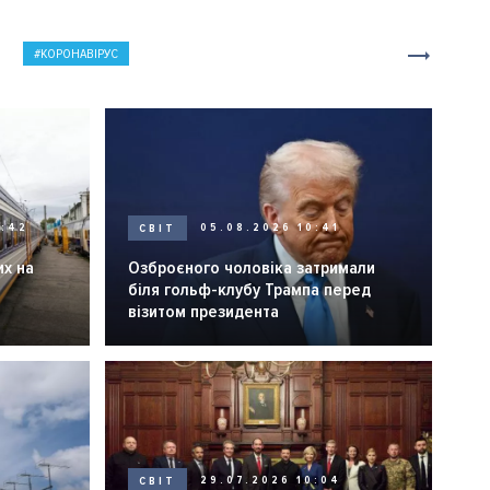
КОРОНАВІРУС
0:42
СВІТ
05.08.2026 10:41
их на
Озброєного чоловіка затримали
біля гольф-клубу Трампа перед
візитом президента
СВІТ
29.07.2026 10:04