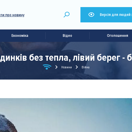
Версія для людей 
ти про новину
Економіка
Відео
Оголошення
удинків без тепла, лівий берег -
Новини
Війна