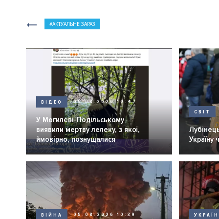
АКТУАЛЬНЕ ЗАРАЗ
ВІДЕО
05.08.2026 10:47
СВІТ
У Могилеві-Подільському
виявили мертву лелеку, з якої,
Лубінець
ймовірно, познущалися
Україну 
ВІЙНА
05.08.2026 10:39
УКРАЇ