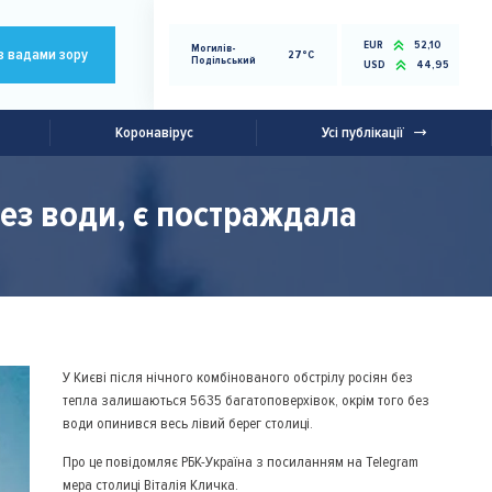
EUR
52,10
Могилів-
з вадами зору
27°C
Подільський
USD
44,95
Коронавірус
Усі публікації
 без води, є постраждала
У Києві після нічного комбінованого обстрілу росіян без
тепла залишаються 5635 багатоповерхівок, окрім того без
води опинився весь лівий берег столиці.
Про це повідомляє РБК-Україна з посиланням на Telegram
мера столиці Віталія Кличка.