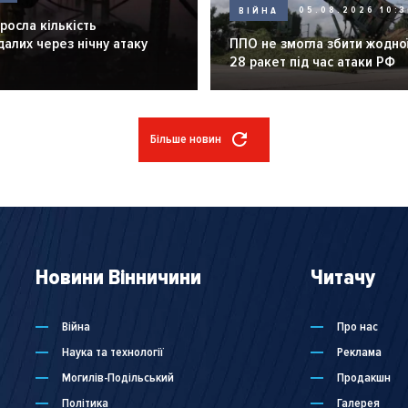
ВІЙНА
05.08.2026 10:3
зросла кількість
алих через нічну атаку
ППО не змогла збити жодної
28 ракет під час атаки РФ
Більше новин
Новини Вінничини
Читачу
Війна
Про нас
Наука та технології
Реклама
Могилів-Подільський
Продакшн
Політика
Галерея