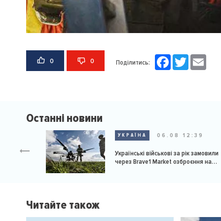
Facebook
Twitter
Email
0
0
Поділитись:
Останні новини
06.08 12:39
УКРАЇНА
Українські військові за рік замовили
через Brave1 Market озброєння на
мільярд доларів
Читайте також