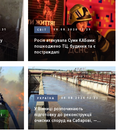
:31
СВІТ
06.08.2026 12:29
ну
Росія атакувала Суми КАБами:
пошкоджено ТЦ, будинки та є
постраждалі
УКРАЇНА
06.08.2026 12:23
26
У Вінниці розпочинають
і
підготовку до реконструкції
очисних споруд на Сабарові, —
мер Вінниці.