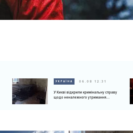
06.08 12:31
УКРАЇНА
У Києві відкрили кримінальну справу
щодо неналежного утримання
доберманів у розпліднику