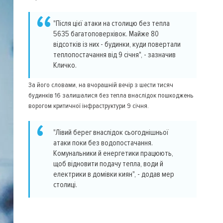
"Після цієї атаки на столицю без тепла
5635 багатоповерхівок. Майже 80
відсотків із них - будинки, куди повертали
теплопостачання від 9 січня", - зазначив
Кличко.
За його словами, на вчорашній вечір з шести тисяч
будинків 16 залишалися без тепла внаслідок пошкоджень
ворогом критичної інфраструктури 9 січня.
"Лівий берег внаслідок сьогоднішньої
атаки поки без водопостачання.
Комунальники й енергетики працюють,
щоб відновити подачу тепла, води й
електрики в домівки киян", - додав мер
столиці.