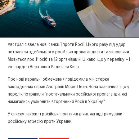
Австралія ввела нові санкції проти Росії. Цього разу під удар
потрапили здебільшого російські пропагандисти та чиновники.
Мовиться про 11 осіб та 12 організацій. Цікаво, що у переліку – і
екснардеп Верховної Ради Ілля Кива.
Про нові каральні обмеження повідомила міністерка
закордонних справ Австралії Моріс Пейн. Вона зазначила, що у
перелік потрапили "постачальники російської пропаганди, які
намагались узаконити вторгнення Росії в Україну."
У списку також ті російські політичні діячі, які підтримували
російську агресію проти України.