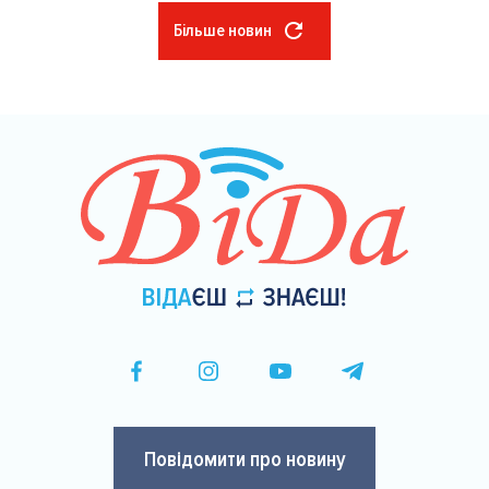
Більше новин
Розбивка
на
сторінки
Повідомити про новину