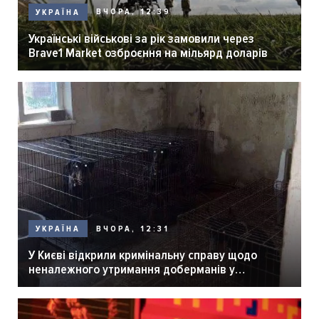
ВЧОРА, 12:39
УКРАЇНА
Українські військові за рік замовили через
Brave1 Market озброєння на мільярд доларів
ВЧОРА, 12:31
УКРАЇНА
У Києві відкрили кримінальну справу щодо
неналежного утримання доберманів у
розпліднику