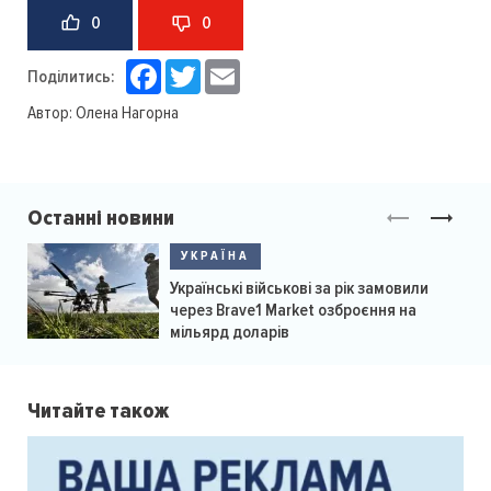
0
0
Facebook
Twitter
Email
Поділитись:
Автор:
Олена Нагорна
Останні новини
УКРАЇНА
Українські військові за рік замовили
через Brave1 Market озброєння на
мільярд доларів
Читайте також