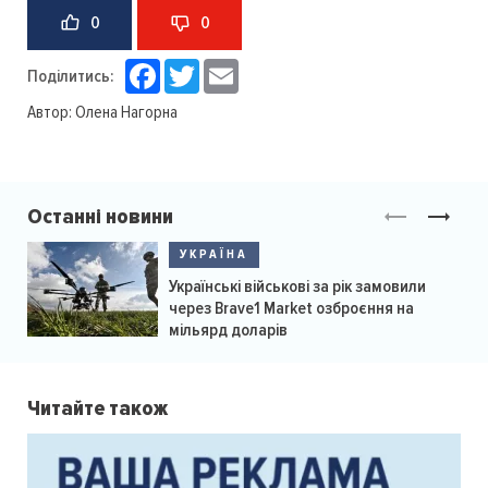
0
0
Facebook
Twitter
Email
Поділитись:
Автор:
Олена Нагорна
Останні новини
УКРАЇНА
Українські військові за рік замовили
через Brave1 Market озброєння на
мільярд доларів
Читайте також