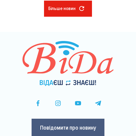
Більше новин
Розбивка
на
сторінки
Повідомити про новину