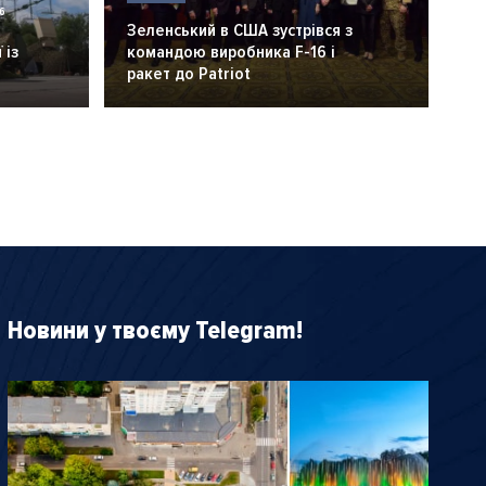
6
Зеленський в США зустрівся з
 із
командою виробника F-16 і
ракет до Patriot
Новини у твоєму Telegram!