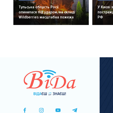
Тульська область Росії
У Києві 
опинилася під ударом, на складі
постражд
Wildberries масштабна пожежа
РФ
Розбивка
на
сторінки