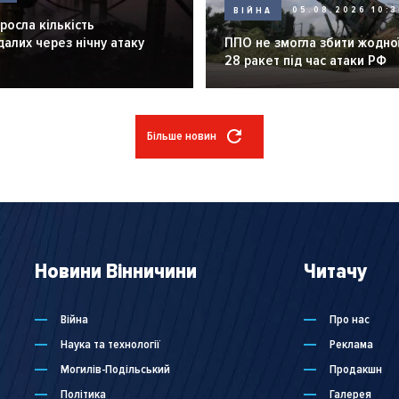
ВІЙНА
05.08.2026 10:3
зросла кількість
алих через нічну атаку
ППО не змогла збити жодної
28 ракет під час атаки РФ
Більше новин
Новини Вінничини
Читачу
Війна
Про нас
Наука та технології
Реклама
Могилів-Подільський
Продакшн
Політика
Галерея