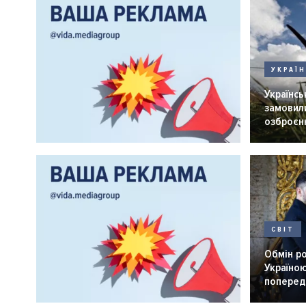
УКРАЇ
Українськ
замовили
озброєнн
СВІТ
Обмін р
Україною
попередн