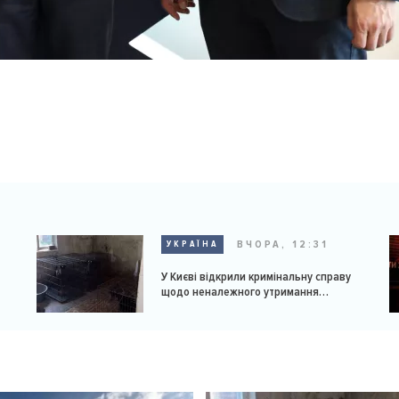
ВЧОРА, 12:31
УКРАЇНА
У Києві відкрили кримінальну справу
щодо неналежного утримання
доберманів у розпліднику