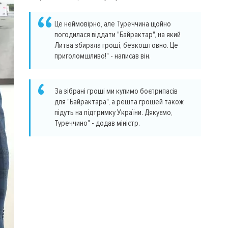
Це неймовірно, але Туреччина щойно
погодилася віддати "Байрактар", на який
Литва збирала гроші, безкоштовно. Це
приголомшливо!" - написав він.
За зібрані гроші ми купимо боєприпасів
для "Байрактара", а решта грошей також
підуть на підтримку України. Дякуємо,
Туреччино" - додав міністр.