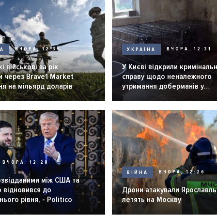
НА
ВЧОРА, 12:39
УКРАЇНА
ВЧОРА, 12:31
і військові за рік
У Києві відкрили криміналь
 через Brave1 Market
справу щодо неналежного
я на мільярд доларів
утримання доберманів у
розпліднику
ВЧОРА, 12:28
ВІЙНА
ВЧОРА, 12:26
озвідданими між США та
 відновився до
Дрони атакували Ярославль 
ього рівня, - Politico
летять на Москву