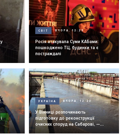
СВІТ
ВЧОРА, 12:29
ну
Росія атакувала Суми КАБами:
пошкоджено ТЦ, будинки та є
постраждалі
УКРАЇНА
ВЧОРА, 12:23
У Вінниці розпочинають
і
підготовку до реконструкції
очисних споруд на Сабарові, —
мер Вінниці.