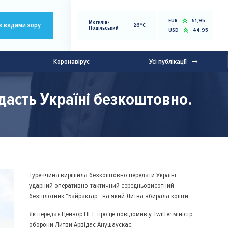
EUR
51,95
Могилів-
з вадами зору
26°C
Подільський
USD
44,95
Коронавірус
Усі публікації
дасть Україні безкоштовно.
Туреччина вирішила безкоштовно передати Україні
ударний оперативно-тактичний середньовисотний
безпілотник "Байрактар", на який Литва збирала кошти.
Як передає Цензор.НЕТ, про це повідомив у Twitter міністр
оборони Литви Арвідас Анушаускас.