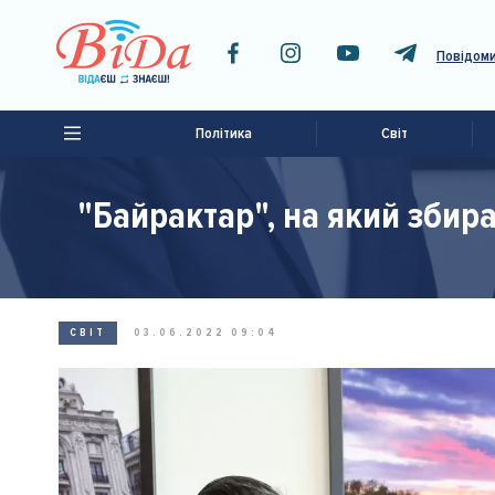
Повідоми
Політика
Світ
"Байрактар", на який збир
СВІТ
03.06.2022 09:04