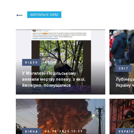
АКТУАЛЬНЕ ЗАРАЗ
ВІДЕО
05.08.2026 10:47
СВІТ
У Могилеві-Подільському
виявили мертву лелеку, з якої,
Лубінець
ймовірно, познущалися
Україну 
ВІЙНА
05.08.2026 10:39
УКРАЇ