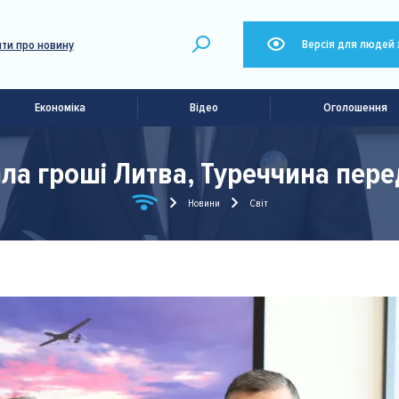
Версія для людей 
ти про новину
Економіка
Відео
Оголошення
ала гроші Литва, Туреччина пере
Новини
Світ