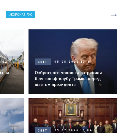
КОРОНАВІРУС
0:42
СВІТ
05.08.2026 10:41
их на
Озброєного чоловіка затримали
біля гольф-клубу Трампа перед
візитом президента
СВІТ
29.07.2026 10:04