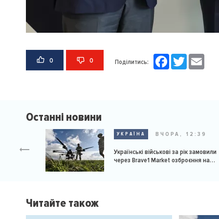
Facebook
Twitter
Email
0
0
Поділитись:
Останні новини
ВЧОРА, 12:39
УКРАЇНА
Українські військові за рік замовили
через Brave1 Market озброєння на
мільярд доларів
Читайте також