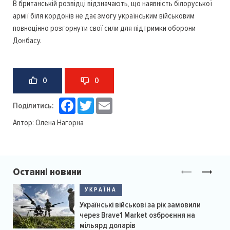
В британській розвідці відзначають, що наявність білоруської
армії біля кордонів не дає змогу українським військовим
повноцінно розгорнути свої сили для підтримки оборони
Донбасу.
0
0
Facebook
Twitter
Email
Поділитись:
Автор:
Олена Нагорна
Останні новини
УКРАЇНА
Українські військові за рік замовили
через Brave1 Market озброєння на
мільярд доларів