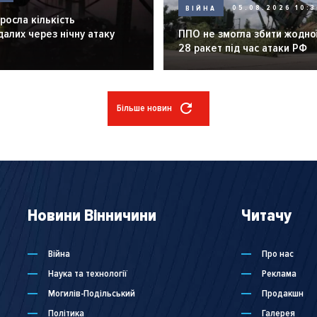
ВІЙНА
05.08.2026 10:3
зросла кількість
алих через нічну атаку
ППО не змогла збити жодної
28 ракет під час атаки РФ
Більше новин
Новини Вінничини
Читачу
Війна
Про нас
Наука та технології
Реклама
Могилів-Подільський
Продакшн
Політика
Галерея