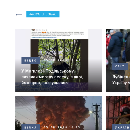
АКТУАЛЬНЕ ЗАРАЗ
ВІДЕО
05.08.2026 10:47
СВІТ
У Могилеві-Подільському
виявили мертву лелеку, з якої,
Лубінець
ймовірно, познущалися
Україну 
ВІЙНА
05.08.2026 10:39
УКРАЇ