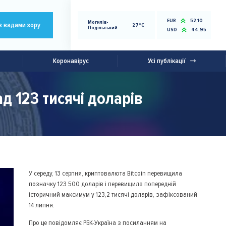
EUR
52,10
Могилів-
з вадами зору
27°C
Подільський
USD
44,95
Коронавірус
Усі публікації
д 123 тисячі доларів
У середу, 13 серпня, криптовалюта Bitcoin перевищила
позначку 123 500 доларів і перевищила попередній
історичний максимум у 123,2 тисячі доларів, зафіксований
14 липня.
Про це повідомляє РБК-Україна з посиланням на