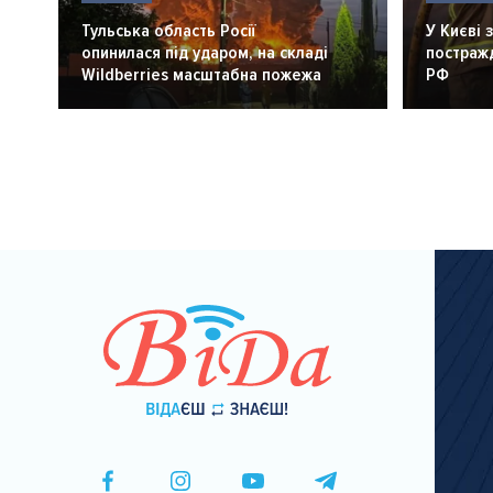
Тульська область Росії
У Києві 
опинилася під ударом, на складі
постражд
Wildberries масштабна пожежа
РФ
Розбивка
на
сторінки