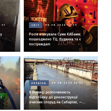
:31
СВІТ
06.08.2026 12:29
ну
Росія атакувала Суми КАБами:
пошкоджено ТЦ, будинки та є
постраждалі
УКРАЇНА
06.08.2026 12:23
26
У Вінниці розпочинають
і
підготовку до реконструкції
очисних споруд на Сабарові, —
мер Вінниці.