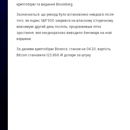
криптобіржі та видання Bloomberg.
Зазначається, що рекорд було встановлено невдовзі після
того, як індекс S&P 500 закрився на власному історичному
максимумі другий день поспіль, продовживши літнє
зростання, яке неодноразово виводило бенчмарк на нові
вершини.
За даними криптобіржі Binance, станом на 04:20, вартість
Bitcoin становила 123,866,41 долари за штуку.