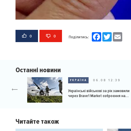
Facebook
Twitter
Email
0
0
Поділитись:
Останні новини
06.08 12:39
УКРАЇНА
Українські військові за рік замовили
через Brave1 Market озброєння на
мільярд доларів
Читайте також