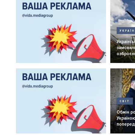
УКРАЇ
Українськ
замовили
озброєнн
СВІТ
Обмін р
Україною
попередн