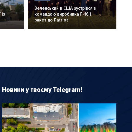
6
Зеленський в США зустрівся з
 із
командою виробника F-16 і
ракет до Patriot
Новини у твоєму Telegram!