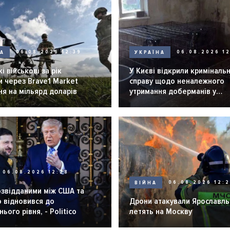
НА
06.08.2026 12:39
УКРАЇНА
06.08.2026 12
і військові за рік
У Києві відкрили криміналь
 через Brave1 Market
справу щодо неналежного
я на мільярд доларів
утримання доберманів у
розпліднику
06.08.2026 12:28
ВІЙНА
06.08.2026 12:
озвідданими між США та
 відновився до
Дрони атакували Ярославль 
ього рівня, - Politico
летять на Москву