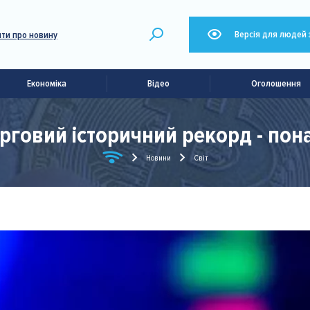
Версія для людей 
ти про новину
Економіка
Відео
Оголошення
ерговий історичний рекорд - пона
Новини
Світ