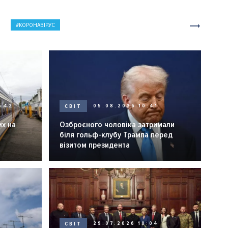
КОРОНАВІРУС
0:42
СВІТ
05.08.2026 10:41
их на
Озброєного чоловіка затримали
біля гольф-клубу Трампа перед
візитом президента
СВІТ
29.07.2026 10:04