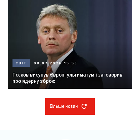
08.07.2026 15:53
СВІТ
Пєсков висунув Європі ультиматум і заговорив
про ядерну зброю
Більше новин
Розбивка
на
сторінки