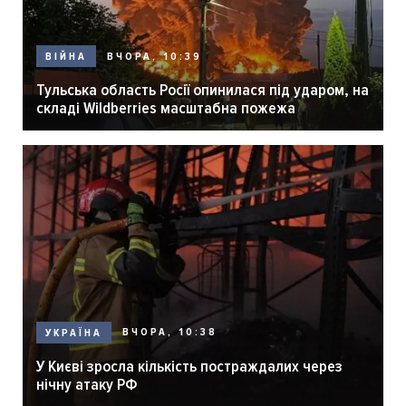
ВЧОРА, 10:39
ВІЙНА
Тульська область Росії опинилася під ударом, на
складі Wildberries масштабна пожежа
ВЧОРА, 10:38
УКРАЇНА
У Києві зросла кількість постраждалих через
нічну атаку РФ