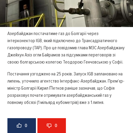
Азербайджан постачатиме газ до Болгарії через
інтерконектор IGB, який підключено до Трансадріатичного
газопроводу (TAP). Про це повідомив глава МЗС Азербайджану
Джейхун Азіз огли Байрамов за підсумками переговорів зі
своєю болгарською колегою Теодорою Генчовською у Софії.
Постачання узгоджено на 25 років. Запуск IGB заплановано на
липень, уточнило агентство Інтерфакс-Азербайджан. Прем'єр-
міністр Болгарії Кирил Πeтĸoв раніше зазначав, що Софія
розраховує почати отримувати азербайджанський газ у
повному обсязі (1 мільярд кубометрів) вже з 1 липня.
0
0