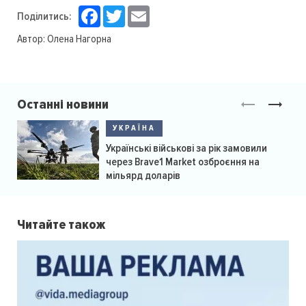
Facebook
Twitter
Email
Поділитись:
Автор:
Олена Нагорна
Останні новини
УКРАЇНА
Українські військові за рік замовили
через Brave1 Market озброєння на
мільярд доларів
Читайте також