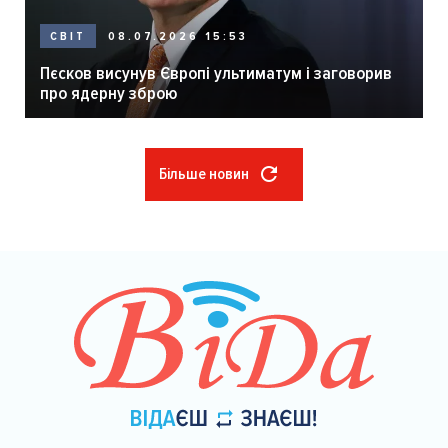
08.07.2026 15:53
СВІТ
Пєсков висунув Європі ультиматум і заговорив
про ядерну зброю
Більше новин
Розбивка
на
сторінки