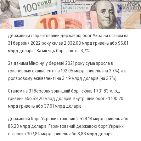
Державний і гарантований державою борг України станом на
31 березня 2022 року склав 2 832,03 млрд гривень або 96,81
млрд доларів. За місяць борг зріс на 3,7%.
За даними Мінфіну, у березні 2021 року сума зросла в
гривневому еквіваленті на 102,05 млрд гривень (на 3,7%), а в
доларовому еквіваленті на 3,49 млрд доларів (на 3,7%).
Станом на 31 березня зовнішній борг склав 1 731,83 млрд
гривень або 59,20 млрд доларів, внутрішній борг - 1 100,20
млрд гривень або 37,61 млрд доларів.
Державний борг України становив 2 524,18 млрд гривень або
86,28 млрд доларів. Гарантований державою борг України
становив 307,84 млрд гривень або 8,83 млрд доларів.