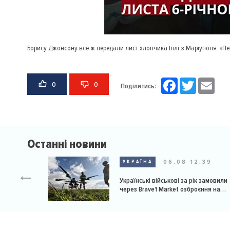
Борису Джонсону все ж передали лист хлопчика Іллі з Маріуполя. «Пер
Facebook
Twitter
Email
0
0
Поділитись:
Останні новини
06.08 12:39
УКРАЇНА
Українські військові за рік замовили
через Brave1 Market озброєння на
мільярд доларів