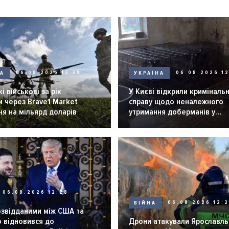
НА
06.08.2026 12:39
УКРАЇНА
06.08.2026 12
і військові за рік
У Києві відкрили криміналь
 через Brave1 Market
справу щодо неналежного
я на мільярд доларів
утримання доберманів у
розпліднику
06.08.2026 12:28
ВІЙНА
06.08.2026 12:
озвідданими між США та
 відновився до
Дрони атакували Ярославль 