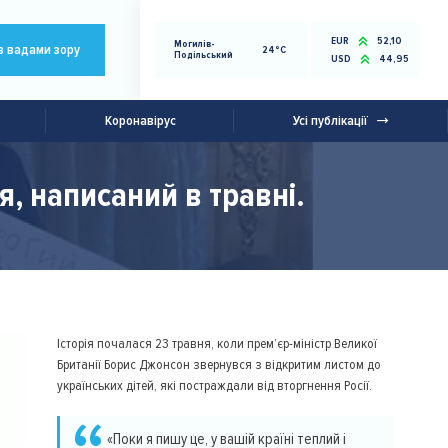
EUR
52,10
Могилів-
з вадами зору
24°C
Подільський
USD
44,95
Коронавірус
Усі публікації
, написаний в травні.
Історія почалася 23 травня, коли прем’єр-міністр Великої
Британії Борис Джонсон звернувся з відкритим листом до
українських дітей, які постраждали від вторгнення Росії.
«Поки я пишу це, у вашій країні теплий і