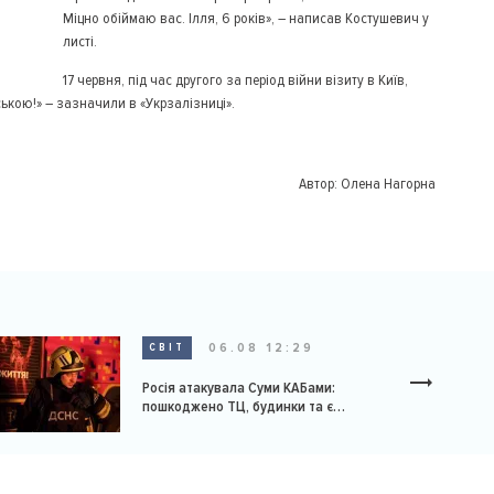
Міцно обіймаю вас. Ілля, 6 років», – написав Костушевич у
листі.
17 червня, під час другого за період війни візиту в Київ,
ською!» – зазначили в «Укрзалізниці».
Автор:
Олена Нагорна
06.08 12:29
СВІТ
Росія атакувала Суми КАБами:
пошкоджено ТЦ, будинки та є
постраждалі