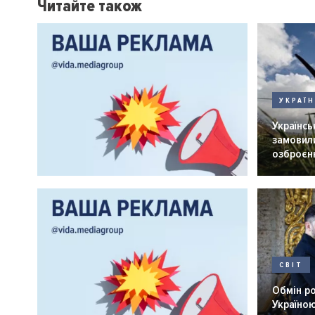
Читайте також
УКРАЇ
Українськ
замовили
озброєнн
СВІТ
Обмін р
Україною