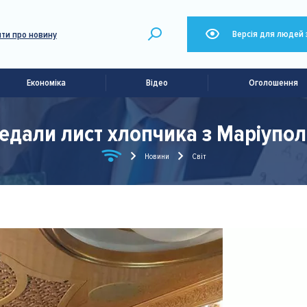
Версія для людей 
ти про новину
Економіка
Відео
Оголошення
дали лист хлопчика з Маріуполя
Новини
Світ