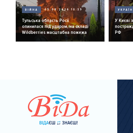
ВІЙНА
05.08.2026 10:39
УКРАЇ
Тульська область Росії
У Києві 
опинилася під ударом, на складі
постражд
Wildberries масштабна пожежа
РФ
Розбивка
на
сторінки