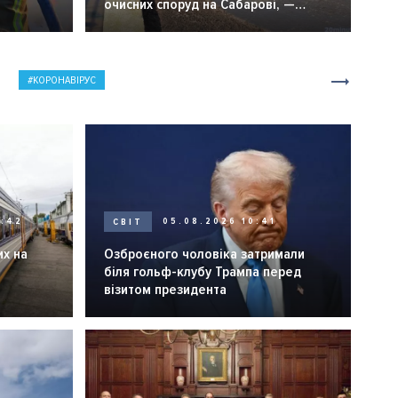
очисних споруд на Сабарові, —
мер Вінниці.
КОРОНАВІРУС
0:42
СВІТ
05.08.2026 10:41
их на
Озброєного чоловіка затримали
біля гольф-клубу Трампа перед
візитом президента