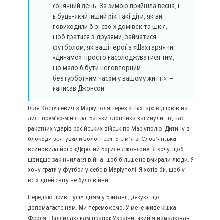
сонячний день. За зимою прийшла весна, і
в будь-який інший рік такі діти, як ви,
повиходили б зі своїх домівок та шкіл,
щоб гратися з друзями, займатися
футболом, як ваші герої з «Шахтаря» чи
«Динамо», просто насолоджуватися тим,
що мало б бути неповторним
безтурботним часом у вашому житті», –
написав Джонсон.
Ілля Костушевич з Маріуполя через «Шахтар» відповів на
лист прем’єр-міністра. Батьки хлопчика загинули під час
ракетних ударів російських військ по Маріуполю. Дитину з
блокади врятували волонтери, а сім’я зі Слов’янська
всиновила його.«Дорогий Борисе Джонсоне. Я хочу, щоб
швидше закінчилася війна, щоб більше не вмирали люди. Я
хочу грати у футбол у себе в Маріуполі. Я хотів би, щоб у
всіх дітей світу не було війни.
Передаю привіт усім дітям у Британії, дякую, що
допомагаєте нам. Ми переможемо. У мене живе кішка
Фрося. Надсилаю вам прапор України, який я намалював.