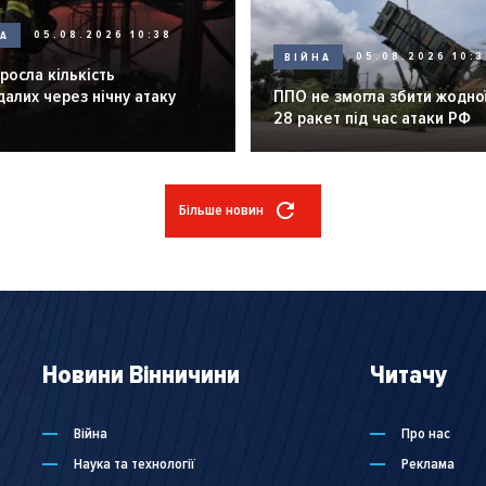
НА
05.08.2026 10:38
ВІЙНА
05.08.2026 10:3
зросла кількість
алих через нічну атаку
ППО не змогла збити жодної
28 ракет під час атаки РФ
Більше новин
Новини Вінничини
Читачу
Війна
Про нас
Наука та технології
Реклама