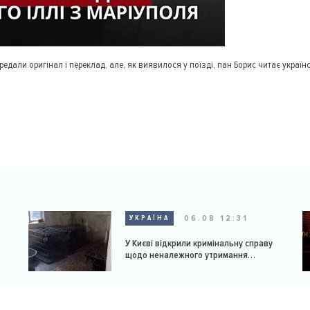
едали оригінал і переклад, але, як виявилося у поїзді, пан Борис читає україн
06.08 12:31
УКРАЇНА
У Києві відкрили кримінальну справу
щодо неналежного утримання
доберманів у розпліднику