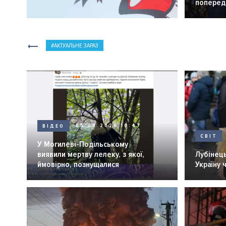
попередн
АКТУАЛЬНЕ ЗАРАЗ
ВІДЕО
05.08.2026 10:47
СВІТ
У Могилеві-Подільському
виявили мертву лелеку, з якої,
Лубінець
ймовірно, познущалися
Україну 