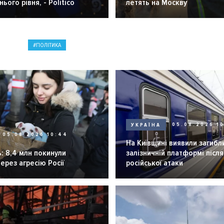
ього рівня, - Politico
летять на Москву
ПОЛІТИКА
УКРАЇНА
05.08.2026 1
05.08.2026 10:44
На Київщині виявили загибл
: 8,4 млн покинули
залізничній платформі після
через агресію Росії
російської атаки