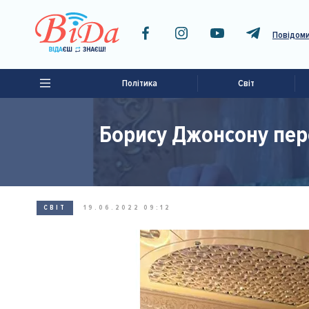
Повідоми
Політика
Світ
Борису Джонсону пере
СВІТ
19.06.2022 09:12