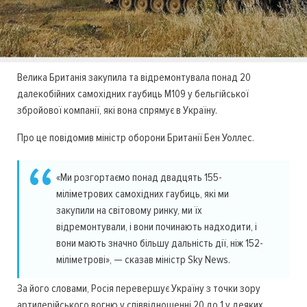
Велика Британія закупила та відремонтувала понад 20
далекобійних самохідних гаубиць M109 у бельгійської
збройової компанії, які вона спрямує в Україну.
Про це повідомив міністр оборони Британії Бен Уоллес.
«Ми розгортаємо понад двадцять 155-
міліметрових самохідних гаубиць, які ми
закупили на світовому ринку, ми їх
відремонтували, і вони починають надходити, і
вони мають значно більшу дальність дії, ніж 152-
міліметрові», — сказав міністр Sky News.
За його словами, Росія перевершує Україну з точки зору
артилерійського вогню у співвідношенні 20 до 1 у деяких