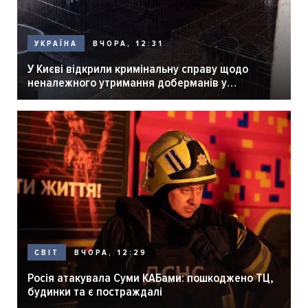
ВЧОРА, 12:31
УКРАЇНА
У Києві відкрили кримінальну справу щодо
неналежного утримання доберманів у
розпліднику
ВЧОРА, 12:29
СВІТ
Росія атакувала Суми КАБами: пошкоджено ТЦ,
будинки та є постраждалі