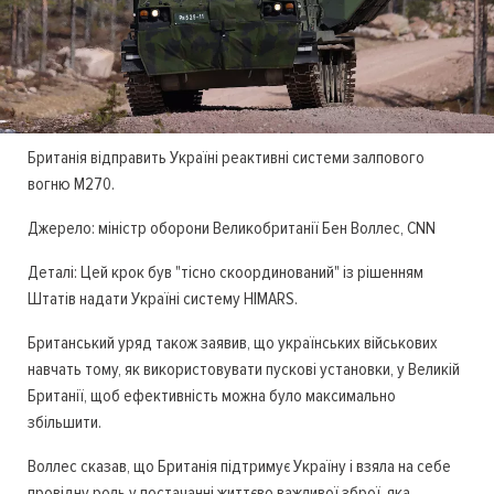
Британія відправить Україні реактивні системи залпового
вогню M270.
Джерело: міністр оборони Великобританії Бен Воллес, CNN
Деталі: Цей крок був "тісно скоординований" із рішенням
Штатів надати Україні систему HIMARS.
Британський уряд також заявив, що українських військових
навчать тому, як використовувати пускові установки, у Великій
Британії, щоб ефективність можна було максимально
збільшити.
Воллес сказав, що Британія підтримує Україну і взяла на себе
провідну роль у постачанні життєво важливої зброї, яка