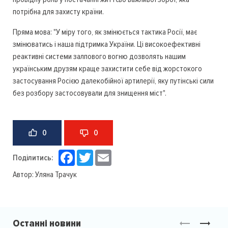
потрібна для захисту країни.
Пряма мова: "У міру того, як змінюється тактика Росії, має
змінюватись і наша підтримка України. Ці високоефективні
реактивні системи залпового вогню дозволять нашим
українським друзям краще захистити себе від жорстокого
застосування Росією далекобійної артилерії, яку путінські сили
без розбору застосовували для знищення міст".
0
0
Facebook
Twitter
Email
Поділитись:
Автор:
Уляна Трачук
Останні новини