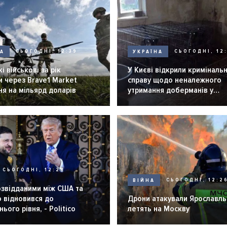
НА
СЬОГОДНІ, 12:39
УКРАЇНА
СЬОГОДНІ, 12:
і військові за рік
У Києві відкрили криміналь
 через Brave1 Market
справу щодо неналежного
я на мільярд доларів
утримання доберманів у
розпліднику
СЬОГОДНІ, 12:28
ВІЙНА
СЬОГОДНІ, 12:2
озвідданими між США та
 відновився до
Дрони атакували Ярославль 
ього рівня, - Politico
летять на Москву