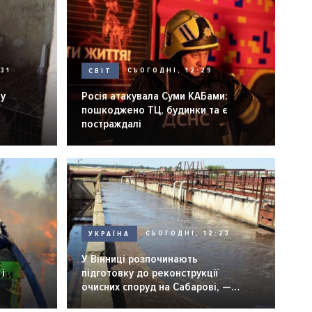
31
СВІТ
СЬОГОДНІ, 12:29
ну
Росія атакувала Суми КАБами:
пошкоджено ТЦ, будинки та є
постраждалі
УКРАЇНА
СЬОГОДНІ, 12:23
6
У Вінниці розпочинають
і
підготовку до реконструкції
очисних споруд на Сабарові, —
мер Вінниці.