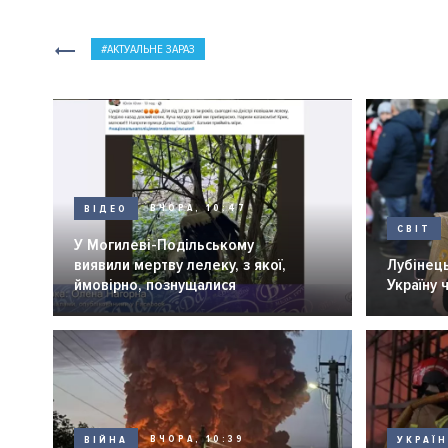
АКТУАЛЬНЕ ЗАРАЗ
ВІДЕО
ВЧОРА, 10:47
СВІТ
У Могилеві-Подільському
виявили мертву лелеку, з якої,
Лубінець
ймовірно, познущалися
Україну 
ВІЙНА
ВЧОРА, 10:39
УКРАЇ