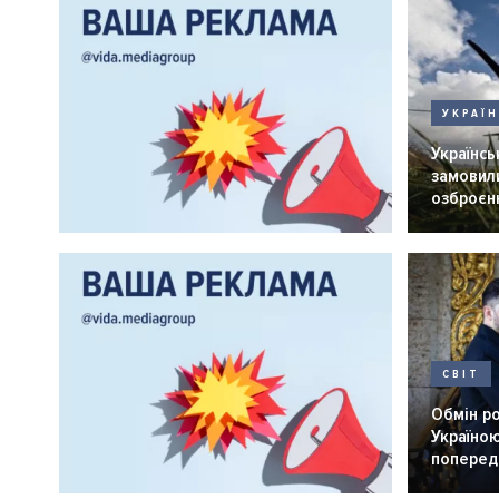
УКРАЇ
Українськ
замовили
озброєнн
СВІТ
Обмін р
Україною
попередн