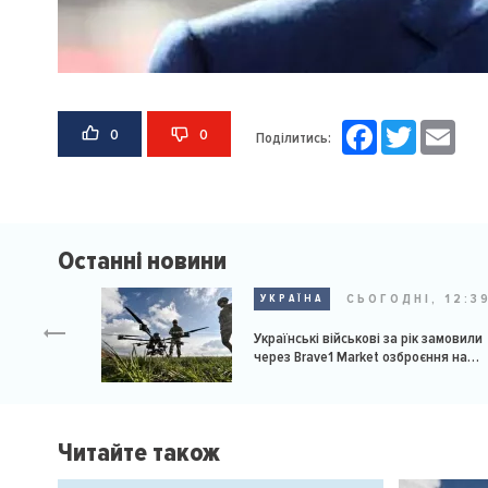
Facebook
Twitter
Email
0
0
Поділитись:
Останні новини
СЬОГОДНІ, 12:3
УКРАЇНА
Українські військові за рік замовили
через Brave1 Market озброєння на
мільярд доларів
Читайте також