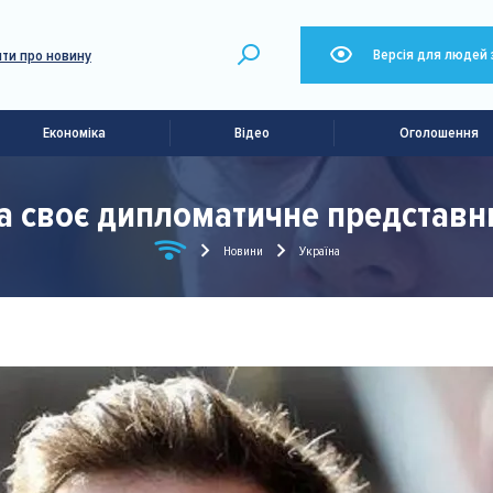
Версія для людей 
ти про новину
Економіка
Відео
Оголошення
ла своє дипломатичне представни
Новини
Україна