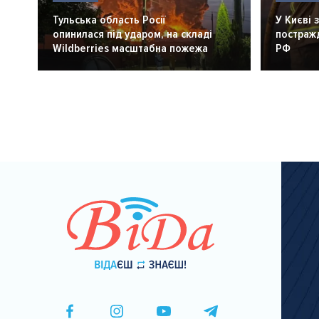
Тульська область Росії
У Києві 
опинилася під ударом, на складі
постражд
Wildberries масштабна пожежа
РФ
Розбивка
на
сторінки