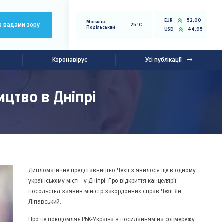
EUR
52,00
Могилів-
з вадами зору
25°C
Подільський
USD
44,95
Коронавірус
Усі публікації
цтво в Дніпрі
Дипломатичне представництво Чехії з'явилося ще в одному
українському місті - у Дніпрі. Про відкриття канцелярії
посольства заявив міністр закордонних справ Чехії Ян
Ліпавський.
Про це повідомляє РБК-Україна з посиланням на соцмережу