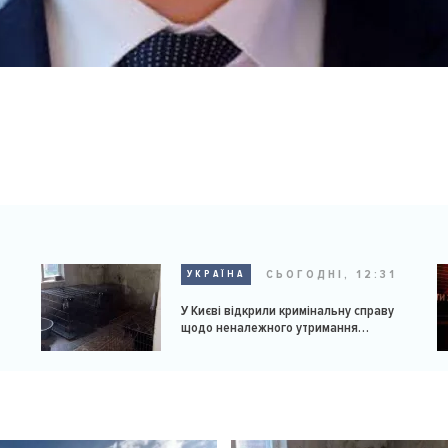
9
СЬОГОДНІ, 12:31
УКРАЇНА
У Києві відкрили кримінальну справу
щодо неналежного утримання
доберманів у розпліднику