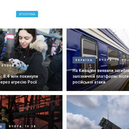
ПОЛІТИКА
УКРАЇНА
ВЧОРА, 10:42
ВЧОРА, 10:44
На Київщині виявили загибл
: 8,4 млн покинули
залізничній платформі після
через агресію Росії
російської атаки
НА
ВЧОРА, 10:38