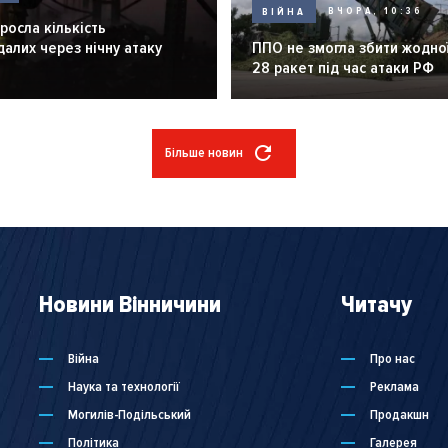
ВІЙНА
ВЧОРА, 10:36
зросла кількість
алих через нічну атаку
ППО не змогла збити жодної
28 ракет під час атаки РФ
Більше новин
Новини Вінничини
Читачу
Війна
Про нас
Наука та технології
Реклама
Могилів-Подільський
Продакшн
Політика
Галерея