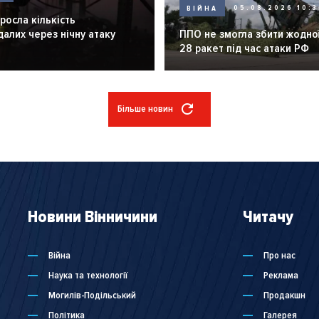
ВІЙНА
05.08.2026 10:3
зросла кількість
алих через нічну атаку
ППО не змогла збити жодної
28 ракет під час атаки РФ
Більше новин
Новини Вінничини
Читачу
Війна
Про нас
Наука та технології
Реклама
Могилів-Подільський
Продакшн
Політика
Галерея