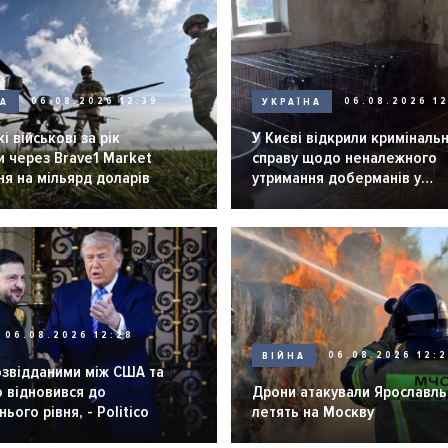
НА
06.08.2026 12:39
УКРАЇНА
06.08.2026 12
і військові за рік
У Києві відкрили криміналь
 через Brave1 Market
справу щодо неналежного
я на мільярд доларів
утримання доберманів у
розпліднику
06.08.2026 12:28
ВІЙНА
06.08.2026 12:
озвідданими між США та
 відновився до
Дрони атакували Ярославль 
ього рівня, - Politico
летять на Москву