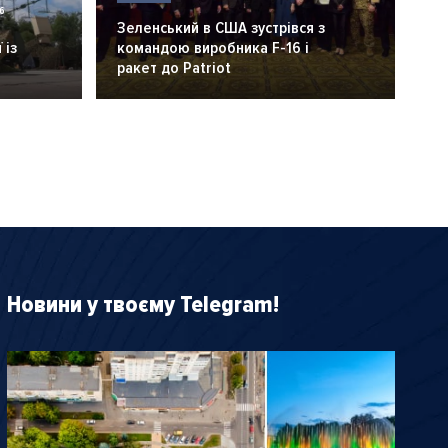
6
Зеленський в США зустрівся з
 із
командою виробника F-16 і
ракет до Patriot
Новини у твоєму Telegram!