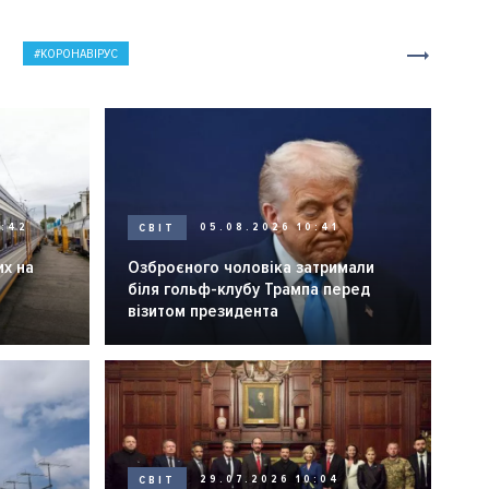
КОРОНАВІРУС
0:42
СВІТ
05.08.2026 10:41
их на
Озброєного чоловіка затримали
біля гольф-клубу Трампа перед
візитом президента
СВІТ
29.07.2026 10:04