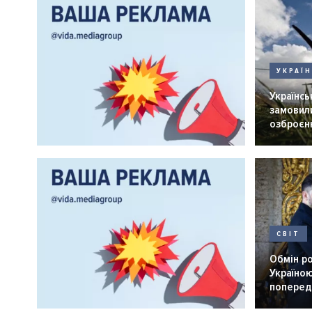
УКРАЇ
Українськ
замовили
озброєнн
СВІТ
Обмін р
Україною
попередн