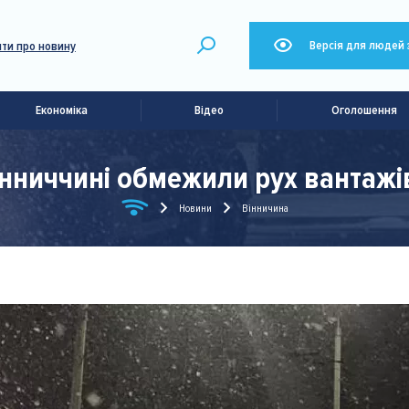
Версія для людей 
ти про новину
Економіка
Відео
Оголошення
інниччині обмежили рух вантаж
Новини
Вінничина