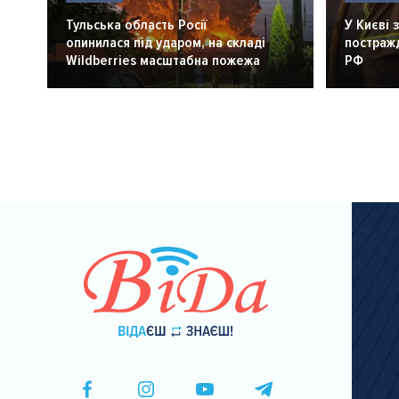
Тульська область Росії
У Києві 
опинилася під ударом, на складі
постражд
Wildberries масштабна пожежа
РФ
Розбивка
на
сторінки