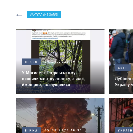
АКТУАЛЬНЕ ЗАРАЗ
ВІДЕО
05.08.2026 10:47
СВІТ
У Могилеві-Подільському
виявили мертву лелеку, з якої,
Лубінець
ймовірно, познущалися
Україну 
ВІЙНА
05.08.2026 10:39
УКРАЇ