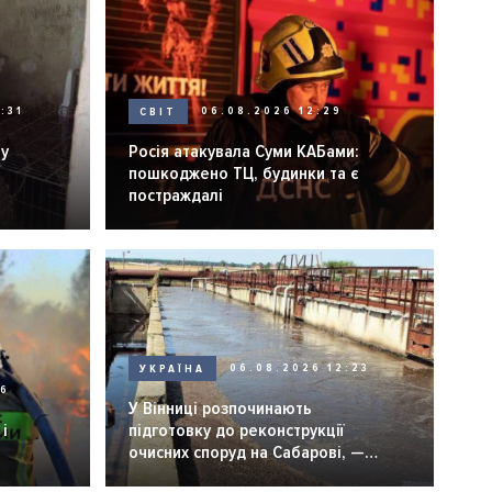
:31
СВІТ
06.08.2026 12:29
ну
Росія атакувала Суми КАБами:
пошкоджено ТЦ, будинки та є
постраждалі
УКРАЇНА
06.08.2026 12:23
26
У Вінниці розпочинають
і
підготовку до реконструкції
очисних споруд на Сабарові, —
мер Вінниці.