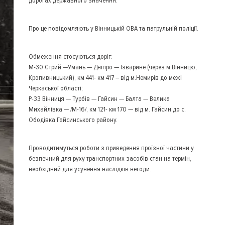
дорогах державного значення.
Про це повідомляють у Вінницькій ОВА та патрульній поліції.
Обмеження стосуються доріг:
М-30 Стрий —Умань — Дніпро — Ізварине (через м.Вінницю,
Кропивницький), км 441- км 417 – від м.Немирів до межі
Черкаської області;
Р-33 Вінниця — Турбів — Гайсин — Балта — Велика
Михайлівка — /М-16/, км 121- км 170 — від м. Гайсин до с.
Ободівка Гайсинського району.
Проводитимуться роботи з приведення проїзної частини у
безпечний для руху транспортних засобів стан на термін,
необхідний для усунення наслідків негоди.