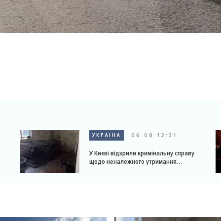
06.08 12:31
УКРАЇНА
У Києві відкрили кримінальну справу
щодо неналежного утримання
доберманів у розпліднику