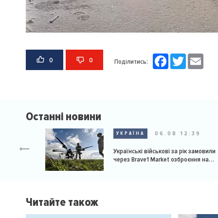
Facebook
Twitter
Email
0
0
Поділитись:
Останні новини
06.08 12:39
УКРАЇНА
Українські військові за рік замовили
через Brave1 Market озброєння на
мільярд доларів
Читайте також