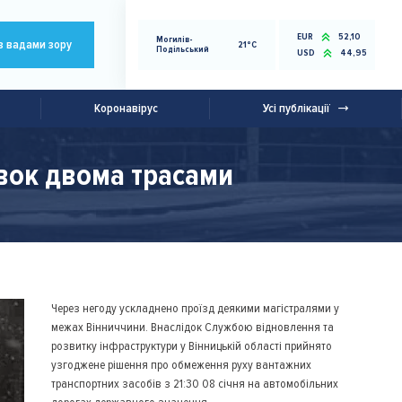
EUR
52,10
Могилів-
з вадами зору
21°C
Подільський
USD
44,95
Коронавірус
Усі публікації
івок двома трасами
Через негоду ускладнено проїзд деякими магістралями у
межах Вінниччини. Внаслідок Службою відновлення та
розвитку інфраструктури у Вінницькій області прийнято
узгоджене рішення про обмеження руху вантажних
транспортних засобів з 21:30 08 січня на автомобільних