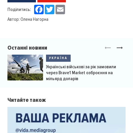
Facebook
Twitter
Email
Поділитись:
Автор:
Олена Нагорна
Останні новини
УКРАЇНА
Українські військові за рік замовили
через Brave1 Market озброєння на
мільярд доларів
Читайте також