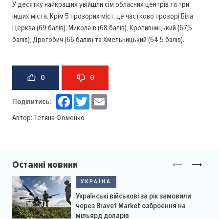
У десятку найкращих увійшли сім обласних центрів та три
інших міста. Крім 5 прозорих міст, це частково прозорі Біла
Церква (69 балів), Миколаїв (68 балів), Кропивницький (67,5
балів), Дрогобич (66 балів) та Хмельницький (64,5 балів).
0
0
Facebook
Twitter
Email
Поділитись:
Автор:
Тетяна Фоменко
Останні новини
УКРАЇНА
Українські військові за рік замовили
через Brave1 Market озброєння на
мільярд доларів