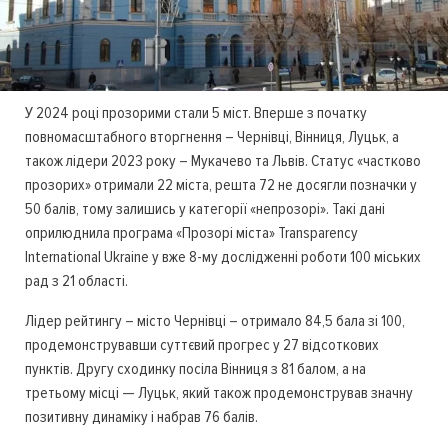
У 2024 році прозорими стали 5 міст. Вперше з початку
повномасштабного вторгнення – Чернівці, Вінниця, Луцьк, а
також лідери 2023 року – Мукачево та Львів. Статус «частково
прозорих» отримали 22 міста, решта 72 не досягли позначки у
50 балів, тому залишись у категорії «непрозорі». Такі дані
оприлюднила програма «Прозорі міста» Transparency
International Ukraine у вже 8-му дослідженні роботи 100 міських
рад з 21 області.
Лідер рейтингу – місто Чернівці – отримало 84,5 бала зі 100,
продемонструвавши суттєвий прогрес у 27 відсоткових
пунктів. Другу сходинку посіла Вінниця з 81 балом, а на
третьому місці — Луцьк, який також продемонстрував значну
позитивну динаміку і набрав 76 балів.