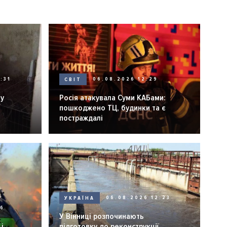
:31
СВІТ
06.08.2026 12:29
ну
Росія атакувала Суми КАБами:
пошкоджено ТЦ, будинки та є
постраждалі
УКРАЇНА
06.08.2026 12:23
26
У Вінниці розпочинають
і
підготовку до реконструкції