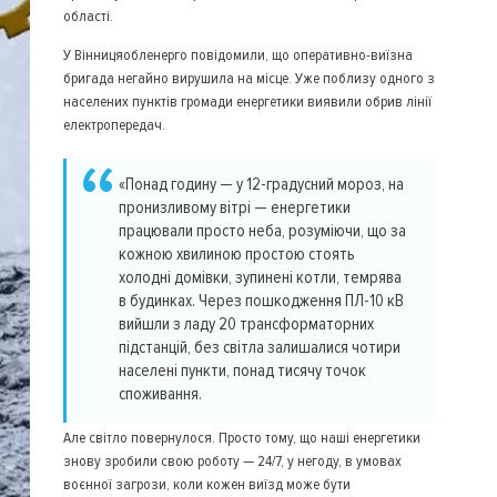
області.
У Вінницяобленерго повідомили, що оперативно-виїзна
бригада негайно вирушила на місце. Уже поблизу одного з
населених пунктів громади енергетики виявили обрив лінії
електропередач.
«Понад годину — у 12-градусний мороз, на
пронизливому вітрі — енергетики
працювали просто неба, розуміючи, що за
кожною хвилиною простою стоять
холодні домівки, зупинені котли, темрява
в будинках. Через пошкодження ПЛ-10 кВ
вийшли з ладу 20 трансформаторних
підстанцій, без світла залишалися чотири
населені пункти, понад тисячу точок
споживання.
Але світло повернулося. Просто тому, що наші енергетики
знову зробили свою роботу — 24/7, у негоду, в умовах
воєнної загрози, коли кожен виїзд може бути