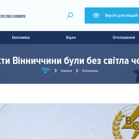
Версія для людей 
ти про новину
Економіка
Відео
Оголошення
и Вінниччини були без світла ч
Новини
Вінничина