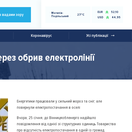
EUR
52,10
Могилів-
з вадами зору
27°C
Подільський
USD
44,95
Коронавірус
Усі публікації
ерез обрив електролінії
Енергетики працювали у сильний мороз та сніг, але
повернули електропостачання в оселі
Вчора, 25 січня, до Вінницяобленерго надійшло
повідомлення від однієї зі структурних одиниць Товариства
про відсутність електропостачання в одній із громад