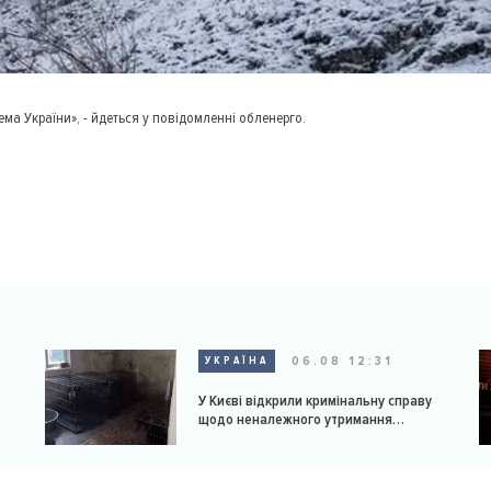
а України», - йдеться у повідомленні обленерго.
06.08 12:31
УКРАЇНА
У Києві відкрили кримінальну справу
щодо неналежного утримання
доберманів у розпліднику