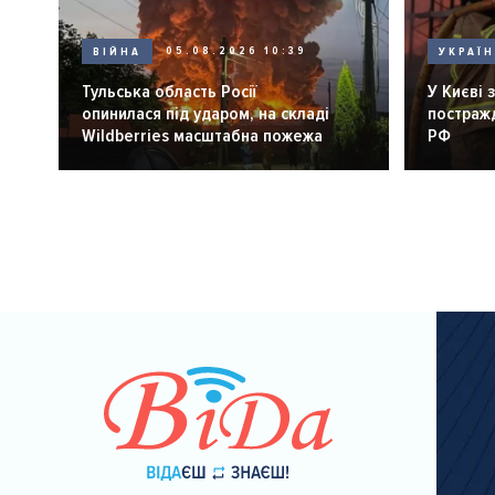
ВІЙНА
05.08.2026 10:39
УКРАЇ
Тульська область Росії
У Києві 
опинилася під ударом, на складі
постражд
Wildberries масштабна пожежа
РФ
Розбивка
на
сторінки