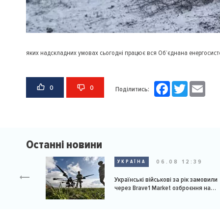
яких надскладних умовах сьогодні працює вся Об’єднана енергосистем
Facebook
Twitter
Email
0
0
Поділитись:
Останні новини
06.08 12:39
УКРАЇНА
Українські військові за рік замовили
через Brave1 Market озброєння на
мільярд доларів