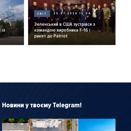
СВІТ
29.07.2026 10:04
6
Зеленський в США зустрівся з
 із
командою виробника F-16 і
ракет до Patriot
Новини у твоєму Telegram!