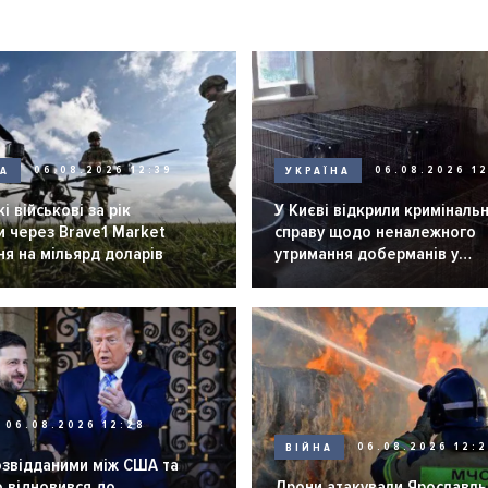
НА
06.08.2026 12:39
УКРАЇНА
06.08.2026 12
і військові за рік
У Києві відкрили криміналь
 через Brave1 Market
справу щодо неналежного
я на мільярд доларів
утримання доберманів у
розпліднику
06.08.2026 12:28
ВІЙНА
06.08.2026 12:
озвідданими між США та
 відновився до
Дрони атакували Ярославль 