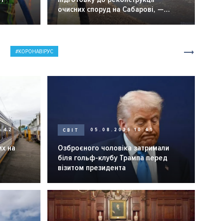
очисних споруд на Сабарові, —
мер Вінниці.
КОРОНАВІРУС
0:42
СВІТ
05.08.2026 10:41
их на
Озброєного чоловіка затримали
біля гольф-клубу Трампа перед
візитом президента