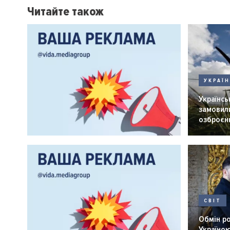
Читайте також
УКРАЇ
Українськ
замовили
озброєнн
СВІТ
Обмін р
Україною