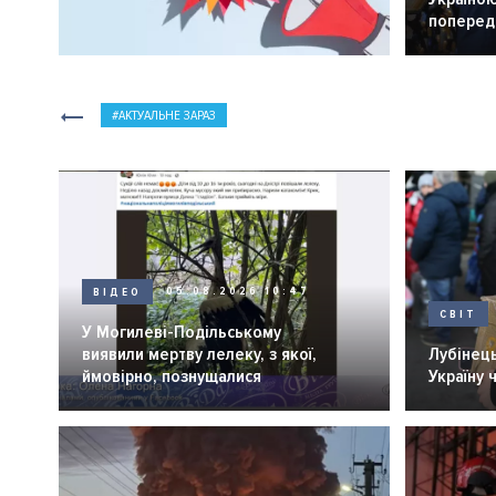
попередн
АКТУАЛЬНЕ ЗАРАЗ
ВІДЕО
05.08.2026 10:47
СВІТ
У Могилеві-Подільському
виявили мертву лелеку, з якої,
Лубінець
ймовірно, познущалися
Україну 