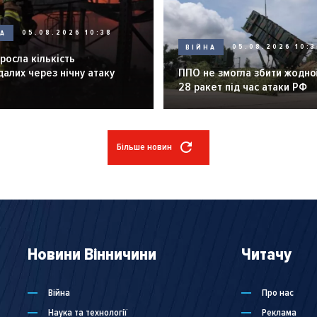
НА
05.08.2026 10:38
ВІЙНА
05.08.2026 10:3
зросла кількість
алих через нічну атаку
ППО не змогла збити жодної
28 ракет під час атаки РФ
Більше новин
Новини Вінничини
Читачу
Війна
Про нас
Наука та технології
Реклама