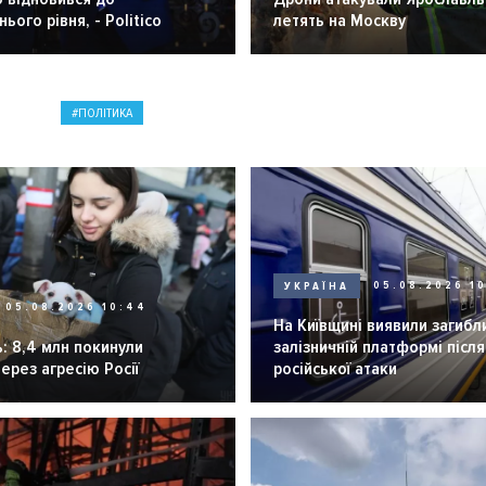
ього рівня, - Politico
летять на Москву
ПОЛІТИКА
УКРАЇНА
05.08.2026 1
05.08.2026 10:44
На Київщині виявили загибл
: 8,4 млн покинули
залізничній платформі після
через агресію Росії
російської атаки