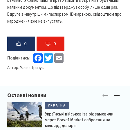
Важливо! Українці мають право виїхати з України з будь-яким
наявним документом, що підтверджує особу, лише один раз.
Вдруге з «внутрішнім» паспортом, ID-карткою, свідоцтвом про
народження вже не випустять.
0
0
Facebook
Twitter
Email
Поділитись:
Автор:
Уляна Трачук
Останні новини
УКРАЇНА
Українські військові за рік замовили
через Brave1 Market озброєння на
мільярд доларів