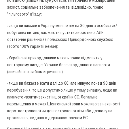
поїздкою (виїзди НЕ сумуються), ви втрачаєте міжнародний
захист, соціальне забезпечення та, відповідно, право
"пільгового" в'їзду;
•якщо ви виїхали в Україну менше ніж на 30 днів з особистих/
побутових питань, вас мають пустити зворотньо, АЛЕ
остаточне рішення за польською Прикордонною службою
(тобто 100% гарантії немає);
•Українські прикордонники мають право відмовити у
повторному виїзді з України без закордонного паспорта
(звичайного чи біометричного).
•якщо ви бажаєте їхати далі до ЄС, але минуло понад 90 днів
перебування, то це допустимо лише у тому випадку, якщо ви
плануєте «взяти» захист іншої країни ЄС. Легальне
переміщення в межах Шенгенської зони можливо за наявності
короткострокової чи довгострокової візи або дозволу на
проживання, виданого державою-членом ЄС.