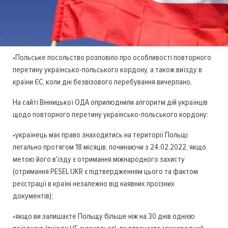
•Польське посольство розповіло про особливості повторного
перетину українсько-польського кордону, а також виїзду в
країни ЄС, коли дні безвізового перебування вичерпано.
На сайті Вінницької ОДА оприлюднили алгоритм дій українців
щодо повторного перетину українсько-польського кордону:
•українець має право знаходитись на території Польщі
легально протягом 18 місяців, починаючи з 24.02.2022, якщо
метою його в'їзду є отримання міжнародного захисту
(отримання PESEL UKR є підтвердженням цього та фактом
реєстрації в країні незалежно від наявних проїзних
документів);
•якщо ви залишаєте Польщу більше ніж на 30 днів однією