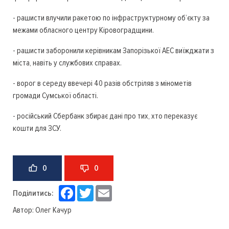
- рашисти влучили ракетою по інфраструктурному об’єкту за
межами обласного центру Кіровоградщини.
- рашисти заборонили керівникам Запорізької АЕС виїжджати з
міста, навіть у службових справах.
- ворог в середу ввечері 40 разів обстріляв з мінометів
громади Сумської області.
- російський Сбербанк збирає дані про тих, хто переказує
кошти для ЗСУ.
0
0
Facebook
Twitter
Email
Поділитись:
Автор:
Олег Качур