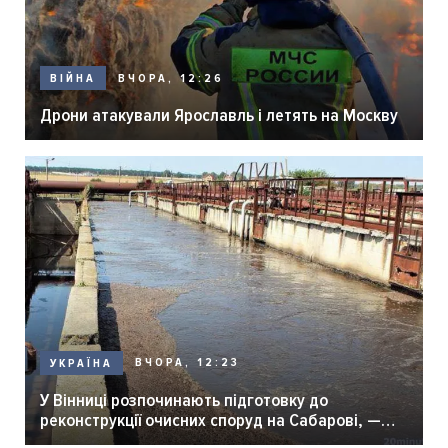
ВЧОРА, 12:26
ВІЙНА
Дрони атакували Ярославль і летять на Москву
ВЧОРА, 12:23
УКРАЇНА
У Вінниці розпочинають підготовку до
реконструкції очисних споруд на Сабарові, —
мер Вінниці.