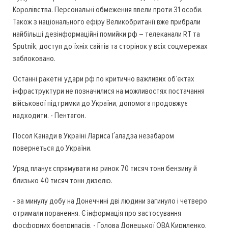
Королівства. Персональні обмеження ввели проти 31 особи.
Також з національного ефіру Великобританії вже прибрали
найбільші дезінформаційні помийки рф – телеканали RT та
Sputnik, доступ до їхніх сайтів та сторінок у всіх соцмережах
заблоковано.
Останні ракетні удари рф по критично важливих об’єктах
інфраструктури не позначилися на можливостях постачання
військової підтримки до України, допомога продовжує
надходити. - Пентагон.
Посол Канади в Україні Лариса Ґаладза незабаром
повернеться до України.
Уряд планує спрямувати на ринок 70 тисяч тонн бензину й
близько 40 тисяч тонн дизелю.
- за минулу добу на Донеччині дві людини загинуло і четверо
отримали поранення. Є інформація про застосування
фосфорних боєприпасів. - Голова Донецької ОВА Кириленко.