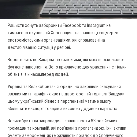
Рашисти хочуть заборонити Facebook та Instagram на
тимчасово окупованій Херсонщині, назвавши ці соцмережі
екстремістськими організаціями, які спрямовані на
дестабілізацію ситуації у регіоні.
Ворог цілить по Закарпаттю ракетами, які мають осколково-
фугасне наповнення. Воно призначене для ураження не тільки
об’єктів, а й насамперед людей.
Україна та Великобританія юридично закріпили скасування
ввізних мит і тарифних квот в двосторонній торгівлі. Завдяки
цьому український бізнес в перспективі матиме змогу
збільшити експорт товарів з високою доданою вартістю
Великобританія запровадила санкції проти 63 російських
громадян та компаній, які пов’язані з пропагандою. Їхні активи
будуть заморожені, як і можливість поїздок до Сполученого