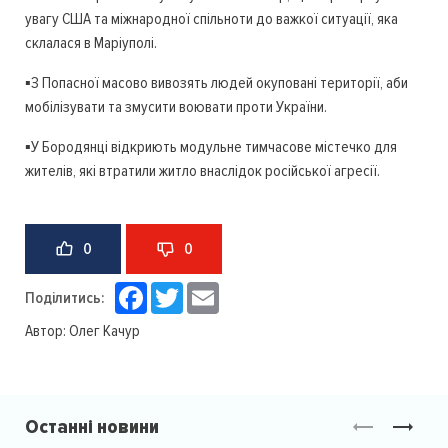
увагу США та міжнародної спільноти до важкої ситуації, яка
склалася в Маріуполі.
▪️З Попасної масово вивозять людей окуповані території, аби
мобілізувати та змусити воювати проти України.
▪️У Бородянці відкриють модульне тимчасове містечко для
жителів, які втратили житло внаслідок російської агресії.
0
0
Facebook
Twitter
Email
Поділитись:
Автор:
Олег Качур
Останні новини