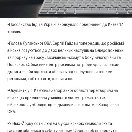
▪️Посольство Індії в Україні анонсувало повернення до Києва 17
травня.
▪️Голова Луганської ОВА Сергій Гайдай попередив, що російські
війська готуються до двох великих наступів на Сєвєродонецьк
та прориву на трасу Лисичанськ-Бахмут з боку Білогорівки та
Попасної. «Обласний центр росіянам потрібен «для галочки»,
дорога — аби відрізати область від сполучення з іншими
регіонами, тобто взяти, оточити її».
▪️Окупанти у с. Кам'янка Запорізької області перетворили на
в’язницю приміщення училища, в якому тримають тих
військовослужбовців, що відмовилися воювати, - Запорізька
ОВА.
▪️У Нью-Йорку сотні людей з українською символікою та
гаслами зібралися в суботу на Тайм Сквер, щоб привернути