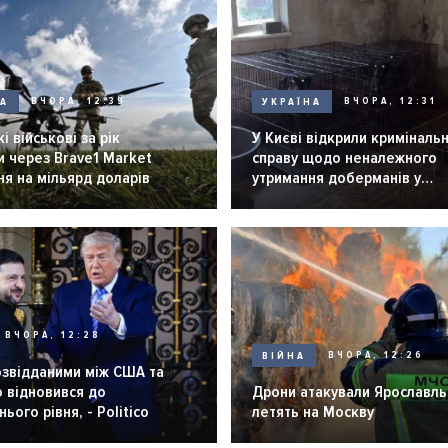
НА
ВЧОРА, 12:39
УКРАЇНА
ВЧОРА, 12:31
і військові за рік
У Києві відкрили криміналь
 через Brave1 Market
справу щодо неналежного
я на мільярд доларів
утримання доберманів у
розпліднику
ВЧОРА, 12:28
ВІЙНА
ВЧОРА, 12:26
озвідданими між США та
 відновився до
Дрони атакували Ярославль 
ього рівня, - Politico
летять на Москву