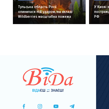
Тульська область Росії
У Києві 
опинилася під ударом, на складі
постражд
Wildberries масштабна пожежа
РФ
Розбивка
на
сторінки