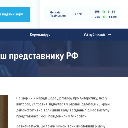
EUR
51,95
Могилів-
з вадами зору
20°C
Подільський
USD
44,95
Коронавірус
Усі публікації
рш представнику РФ
На щорічній нараді щодо Договору про Антарктику, яка у
вівторок, 24 травня, відбулася у Берліні, делегації 25 країн
демонстративно залишили залу засідань під час виступу
представника Росії, повідомили у Міносвіти.
Зазначається, що таким чином вони висловили рішучу