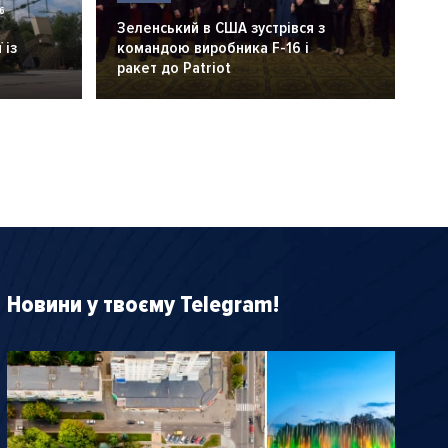
6
Зеленський в США зустрівся з
 із
командою виробника F-16 і
ракет до Patriot
Новини у твоєму Telegram!