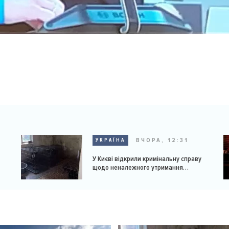
ВЧОРА, 12:31
УКРАЇНА
У Києві відкрили кримінальну справу
щодо неналежного утримання
доберманів у розпліднику