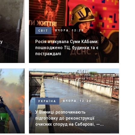
СВІТ
ВЧОРА, 12:29
ну
Росія атакувала Суми КАБами:
пошкоджено ТЦ, будинки та є
постраждалі
УКРАЇНА
ВЧОРА, 12:23
У Вінниці розпочинають
і
підготовку до реконструкції
очисних споруд на Сабарові, —
мер Вінниці.