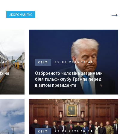
КОРОНАВІРУС
0:42
СВІТ
05.08.2026 10:41
их на
Озброєного чоловіка затримали
біля гольф-клубу Трампа перед
візитом президента
СВІТ
29.07.2026 10:04