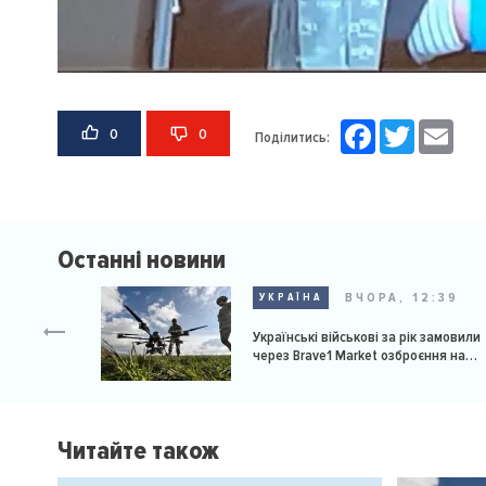
Facebook
Twitter
Email
0
0
Поділитись:
Останні новини
ВЧОРА, 12:39
УКРАЇНА
Українські військові за рік замовили
через Brave1 Market озброєння на
мільярд доларів
Читайте також