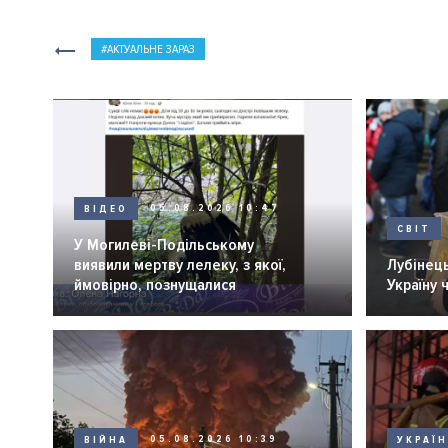
АКТУАЛЬНЕ ЗАРАЗ
ВІДЕО
05.08.2026 10:47
СВІТ
У Могилеві-Подільському
виявили мертву лелеку, з якої,
Лубінець
ймовірно, познущалися
Україну 
ВІЙНА
05.08.2026 10:39
УКРАЇ