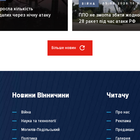
ВІЙНА
05.08.2026 10:3
зросла кількість
алих через нічну атаку
ППО не змогла збити жодної
28 ракет під час атаки РФ
Більше новин
Новини Вінничини
Читачу
Війна
Про нас
Наука та технології
Реклама
Могилів-Подільський
Продакшн
Політика
Галерея