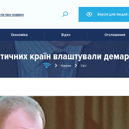
Версія для людей 
ти про новину
Економіка
Відео
Оголошення
рктичних країн влаштували дема
Новини
Світ