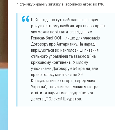
підтримку Україні у зв'язку зі збройною агресією РФ.
Цей захід - по суті найголовніша подія
року в елітному клубі антарктичних країн,
яку можна порівняти із засіданням
Генасамблеї ООН - лише для учасників
Договору про Антарктику. На нараді
вирішуються всі найголовніші питання
спільного управління та взаємодії на
крижаному континенті. У цілому
учасниками Договору є 54 країни, але
право голосу мають лише 29
Консультативних сторін, серед яких і
Україна", - пояснив заступник міністра
освіти та науки, голова української
делегації Олексій Шкуратов.