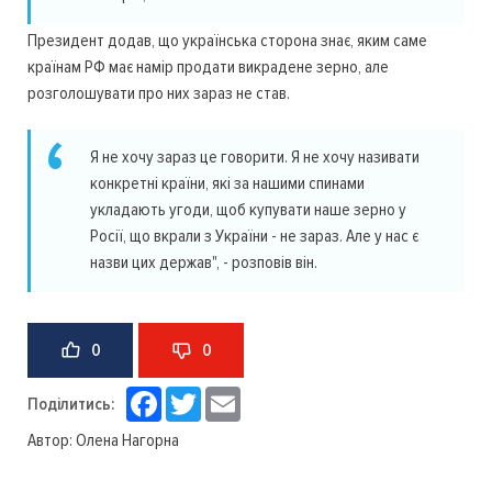
Президент додав, що українська сторона знає, яким саме
країнам РФ має намір продати викрадене зерно, але
розголошувати про них зараз не став.
Я не хочу зараз це говорити. Я не хочу називати
конкретні країни, які за нашими спинами
укладають угоди, щоб купувати наше зерно у
Росії, що вкрали з України - не зараз. Але у нас є
назви цих держав", - розповів він.
0
0
Facebook
Twitter
Email
Поділитись:
Автор:
Олена Нагорна