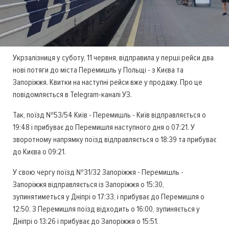
Укрзалізниця у суботу, 11 червня, відправила у перші рейси два
нові потяги до міста Перемишль у Польщі - з Києва та
Запоріжжя. Квитки на наступні рейси вже у продажу. Про це
повідомляється в Telegram-каналі УЗ.
Так, поїзд №53/54 Київ - Перемишль - Київ відправляється о
19:48 і прибуває до Перемишля наступного дня о 07:21. У
зворотному напрямку поїзд відправляється о 18:39 та прибуває
до Києва о 09:21.
У свою чергу поїзд №31/32 Запоріжжя - Перемишль -
Запоріжжя відправляється із Запоріжжя о 15:30,
зупинятиметься у Дніпрі о 17:33, і прибуває до Перемишля о
12:50. З Перемишля поїзд відходить о 16:00, зупиняється у
Дніпрі о 13:26 і прибуває до Запоріжжя о 15:51.