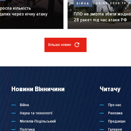
ВІЙНА
05.08.2026 10:3
зросла кількість
алих через нічну атаку
ППО не змогла збити жодної
28 ракет під час атаки РФ
Більше новин
Новини Вінничини
Читачу
Війна
Про нас
Наука та технології
Реклама
Могилів-Подільський
Продакшн
Політика
Галерея