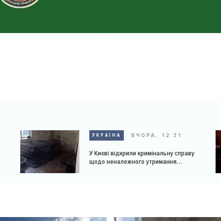
ВЧОРА, 12:31
УКРАЇНА
У Києві відкрили кримінальну справу
щодо неналежного утримання
доберманів у розпліднику