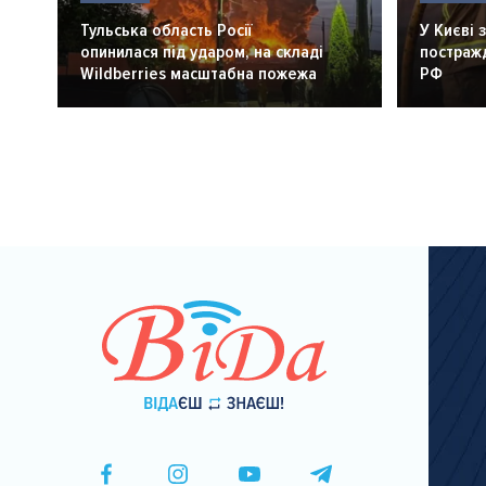
Тульська область Росії
У Києві 
опинилася під ударом, на складі
постражд
Wildberries масштабна пожежа
РФ
Розбивка
на
сторінки