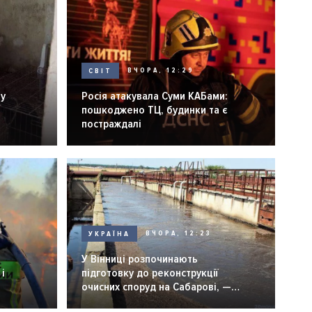
СВІТ
ВЧОРА, 12:29
ну
Росія атакувала Суми КАБами:
пошкоджено ТЦ, будинки та є
постраждалі
УКРАЇНА
ВЧОРА, 12:23
У Вінниці розпочинають
і
підготовку до реконструкції
очисних споруд на Сабарові, —
мер Вінниці.