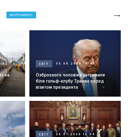
КОРОНАВІРУС
0:42
СВІТ
05.08.2026 10:41
их на
Озброєного чоловіка затримали
біля гольф-клубу Трампа перед
візитом президента
СВІТ
29.07.2026 10:04