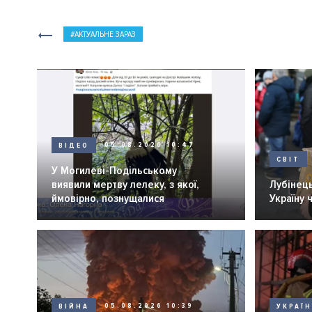
АКТУАЛЬНЕ ЗАРАЗ
ВІДЕО
05.08.2026 10:47
СВІТ
У Могилеві-Подільському
виявили мертву лелеку, з якої,
Лубінець
ймовірно, познущалися
Україну 
ВІЙНА
05.08.2026 10:39
УКРАЇ