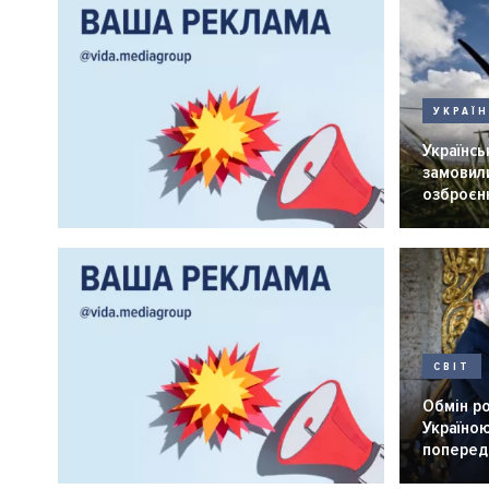
УКРАЇ
Українськ
замовили
озброєнн
СВІТ
Обмін р
Україною
попередн