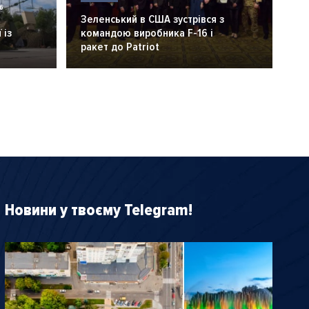
6
Зеленський в США зустрівся з
 із
командою виробника F-16 і
ракет до Patriot
Новини у твоєму Telegram!