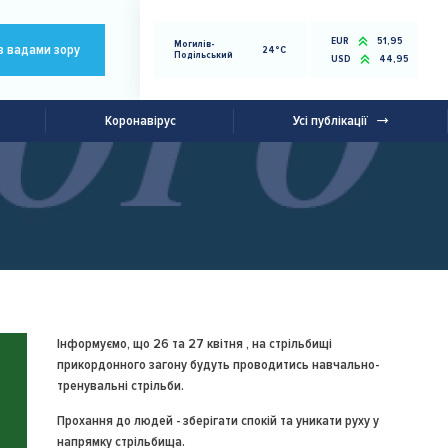
EUR
51,95
Могилів-
з вадами зору
24°C
Подільський
USD
44,95
Коронавірус
Усі публікації
Інформуємо, що 26 та 27 квітня , на стрільбищі
прикордонного загону будуть проводитись навчально-
тренувальні стрільби.
Прохання до людей - зберігати спокій та уникати руху у
напрямку стрільбища.