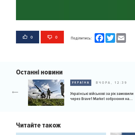
Facebook
Twitter
Email
0
0
Поділитись:
Останні новини
ВЧОРА, 12:39
УКРАЇНА
Українські військові за рік замовили
через Brave1 Market озброєння на
мільярд доларів
Читайте також