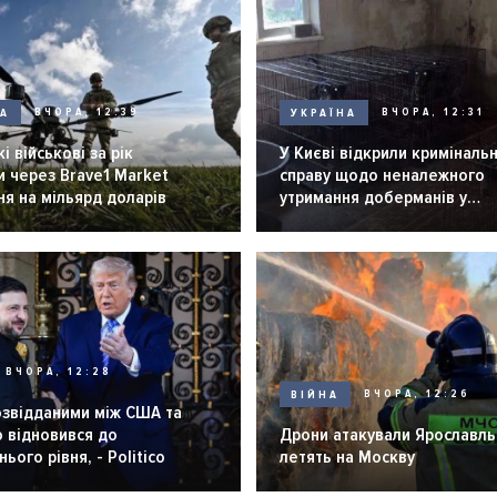
НА
ВЧОРА, 12:39
УКРАЇНА
ВЧОРА, 12:31
і військові за рік
У Києві відкрили криміналь
 через Brave1 Market
справу щодо неналежного
я на мільярд доларів
утримання доберманів у
розпліднику
ВЧОРА, 12:28
ВІЙНА
ВЧОРА, 12:26
озвідданими між США та
 відновився до
Дрони атакували Ярославль 
ього рівня, - Politico
летять на Москву