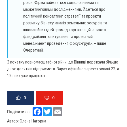
років. Фірма займається соціологічними та
маркетинговими дослідженнями. Йдеться про
політичний консалтинг, стратегії та проекти
розвитку бізнесу, аналіз земельних ресурсів та
інноваційних ідей громад і організацій, а також
фандрайзинг, опитування та проектний
менеджмент проведення фокус-груп», – пише
Очеретний.
З початку повномасштабної війни, до Вінниці переїхали більше
двох десятків підприємств. Зараз офіційно зареєстровані 23, а
19 з них уже працюють.
0
0
Facebook
Twitter
Email
Поділитись:
Автор:
Олена Нагорна