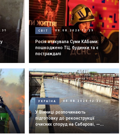
:31
СВІТ
06.08.2026 12:29
ну
Росія атакувала Суми КАБами:
пошкоджено ТЦ, будинки та є
постраждалі
УКРАЇНА
06.08.2026 12:23
26
У Вінниці розпочинають
і
підготовку до реконструкції
очисних споруд на Сабарові, —
мер Вінниці.