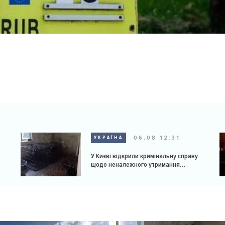
06.08 12:31
УКРАЇНА
У Києві відкрили кримінальну справу
щодо неналежного утримання
доберманів у розпліднику