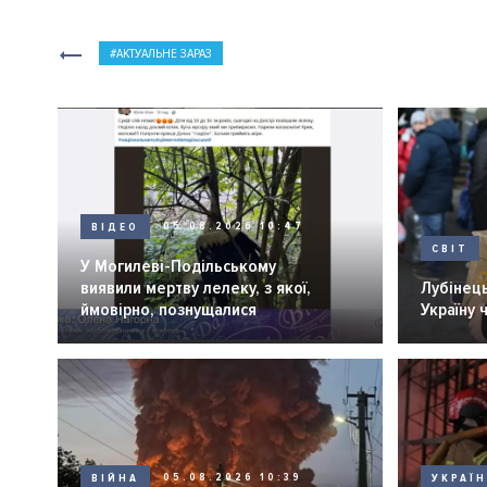
АКТУАЛЬНЕ ЗАРАЗ
ВІДЕО
05.08.2026 10:47
СВІТ
У Могилеві-Подільському
виявили мертву лелеку, з якої,
Лубінець
ймовірно, познущалися
Україну 
ВІЙНА
05.08.2026 10:39
УКРАЇ