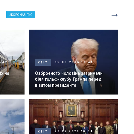
КОРОНАВІРУС
0:42
СВІТ
05.08.2026 10:41
их на
Озброєного чоловіка затримали
біля гольф-клубу Трампа перед
візитом президента
СВІТ
29.07.2026 10:04