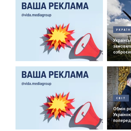
УКРАЇ
Українськ
замовили
озброєнн
СВІТ
Обмін р
Україною
попередн