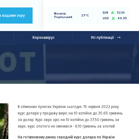
EUR
52,10
Могилів-
з вадами зору
27°C
Подільський
USD
44,95
Коронавірус
Усі публікації
В обмінних пунктах України сьогодні, 15 червня 2022 року,
курс долара у продажу виріс на 10 копійок до 35,65 гривень
за долар. Курс євро зріс на 10 копійок до 37,50 гривень за
євро, курс злотого не змінився - 8,10 гривень за злотий.
На готівковому ринку середній курс долара по Україні