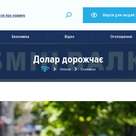
Версія для людей 
ти про новину
Економіка
Відео
Оголошення
Долар дорожчає
Новини
Економіка