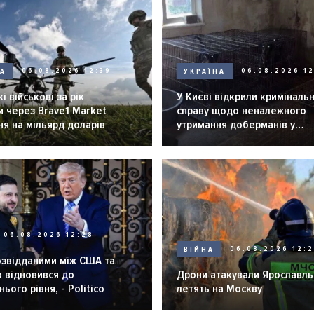
НА
06.08.2026 12:39
УКРАЇНА
06.08.2026 12
і військові за рік
У Києві відкрили криміналь
 через Brave1 Market
справу щодо неналежного
я на мільярд доларів
утримання доберманів у
розпліднику
06.08.2026 12:28
ВІЙНА
06.08.2026 12:
озвідданими між США та
 відновився до
Дрони атакували Ярославль 
ього рівня, - Politico
летять на Москву