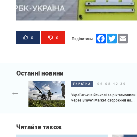
Facebook
Twitter
Email
0
0
Поділитись:
Останні новини
06.08 12:39
УКРАЇНА
Українські військові за рік замовили
через Brave1 Market озброєння на
мільярд доларів
Читайте також