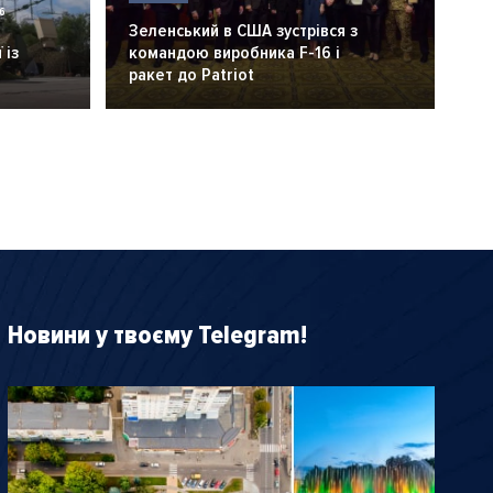
6
Зеленський в США зустрівся з
 із
командою виробника F-16 і
ракет до Patriot
Новини у твоєму Telegram!