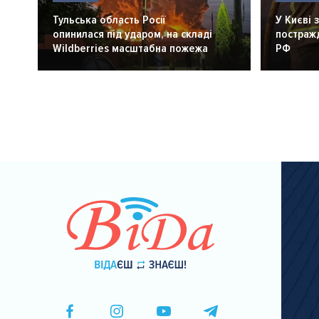
Тульська область Росії
У Києві 
опинилася під ударом, на складі
постражд
Wildberries масштабна пожежа
РФ
Розбивка
на
сторінки