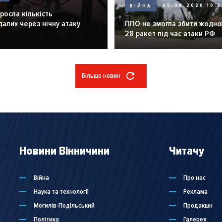
ВІЙНА
05.08.2026 10:3
зросла кількість
алих через нічну атаку
ППО не змогла збити жодної
28 ракет під час атаки РФ
Більше новин
Новини Вінничини
Читачу
Війна
Про нас
Наука та технології
Реклама
Могилів-Подільський
Продакшн
Політика
Галерея