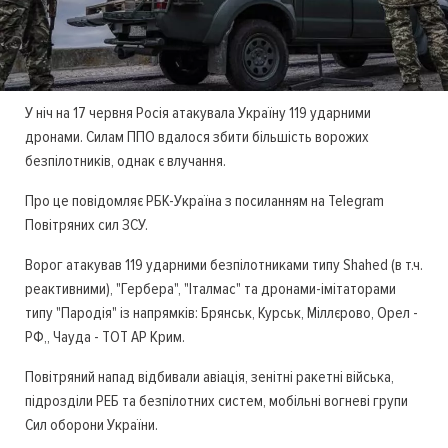
У ніч на 17 червня Росія атакувала Україну 119 ударними
дронами. Силам ППО вдалося збити більшість ворожих
безпілотників, однак є влучання.
Про це повідомляє РБК-Україна з посиланням на Telegram
Повітряних сил ЗСУ.
Ворог атакував 119 ударними безпілотниками типу Shahed (в т.ч.
реактивними), "Гербера", "Італмас" та дронами-імітаторами
типу "Пародія" із напрямків: Брянськ, Курськ, Міллєрово, Орел -
РФ,, Чауда - ТОТ АР Крим.
Повітряний напад відбивали авіація, зенітні ракетні війська,
підрозділи РЕБ та безпілотних систем, мобільні вогневі групи
Сил оборони України.