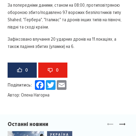
За попередніми даними, станом на 08:00, протиповітряною
обороною збито/подавлено 97 ворожих безпілотників типу
Shahed, "Гербера", "Італмас" та дронів інших типів на півночі,
півдні та сході країни.
Зафіксовано влучання 20 ударних дронів на 11 локаціях, а
також падіння збитих (уламки) на 6.
0
0
Facebook
Twitter
Email
Поділитись:
Автор:
Олена Нагорна
Останні новини
УКРАЇНА