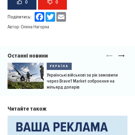
0
0
Facebook
Twitter
Email
Поділитись:
Автор:
Олена Нагорна
Останні новини
УКРАЇНА
Українські військові за рік замовили
через Brave1 Market озброєння на
мільярд доларів
Читайте також