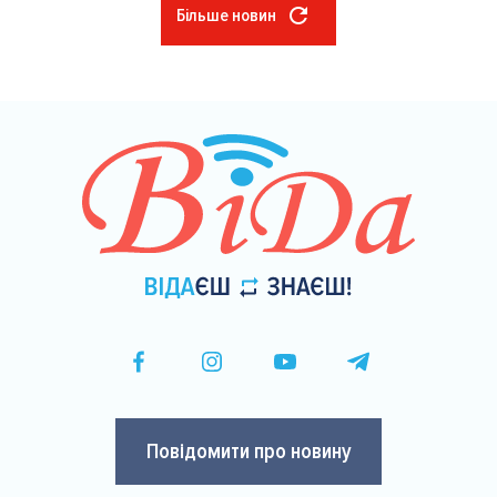
Більше новин
Розбивка
на
сторінки
Повідомити про новину