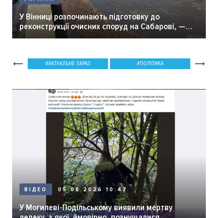
У Вінниці розпочинають підготовку до
реконструкції очисних споруд на Сабарові, —
мер Вінниці.
АКТУАЛЬНЕ ЗАРАЗ
ПОЛІТИКА
05.08.2026 10:47
ВІДЕО
У Могилеві-Подільському виявили мертву
лелеку, з якої, ймовірно, познущалися