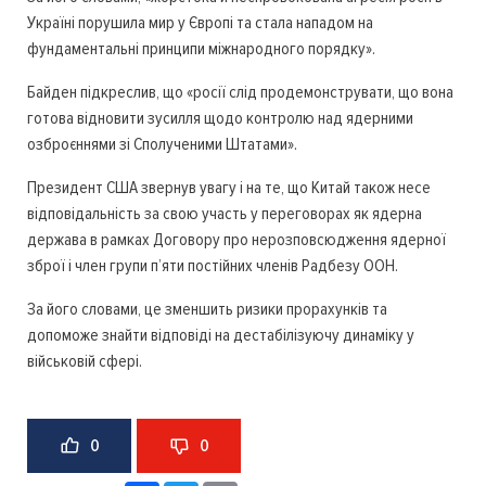
Україні порушила мир у Європі та стала нападом на
фундаментальні принципи міжнародного порядку».
Байден підкреслив, що «росії слід продемонструвати, що вона
готова відновити зусилля щодо контролю над ядерними
озброєннями зі Сполученими Штатами».
Президент США звернув увагу і на те, що Китай також несе
відповідальність за свою участь у переговорах як ядерна
держава в рамках Договору про нерозповсюдження ядерної
зброї і член групи п’яти постійних членів Радбезу ООН.
За його словами, це зменшить ризики прорахунків та
допоможе знайти відповіді на дестабілізуючу динаміку у
військовій сфері.
0
0