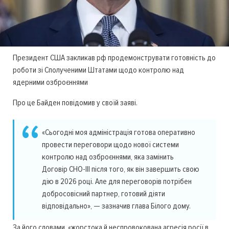
Президент США закликав рф продемонструвати готовність до
роботи зі Сполученими Штатами щодо контролю над
ядерними озброєннями
Про це Байден повідомив у своїй заяві.
«Сьогодні моя адміністрація готова оперативно
провести переговори щодо нової системи
контролю над озброєннями, яка замінить
Договір СНО-ІІІ після того, як він завершить свою
дію в 2026 році. Але для переговорів потрібен
добросовісний партнер, готовий діяти
відповідально», — зазначив глава Білого дому.
За його словами, «жорстока й неспровокована агресія росії в