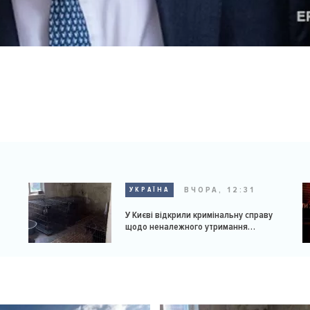
ВЧОРА, 12:31
УКРАЇНА
У Києві відкрили кримінальну справу
щодо неналежного утримання
доберманів у розпліднику