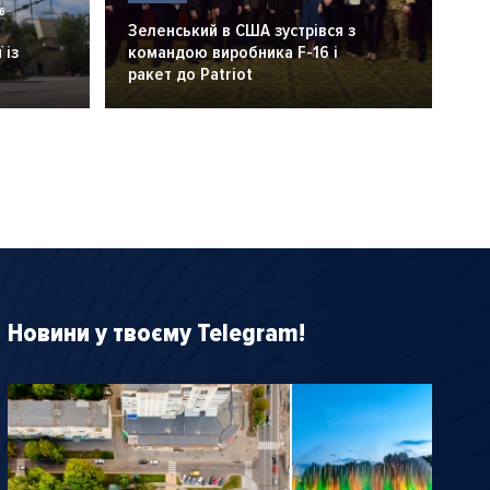
6
Зеленський в США зустрівся з
 із
командою виробника F-16 і
ракет до Patriot
Новини у твоєму Telegram!