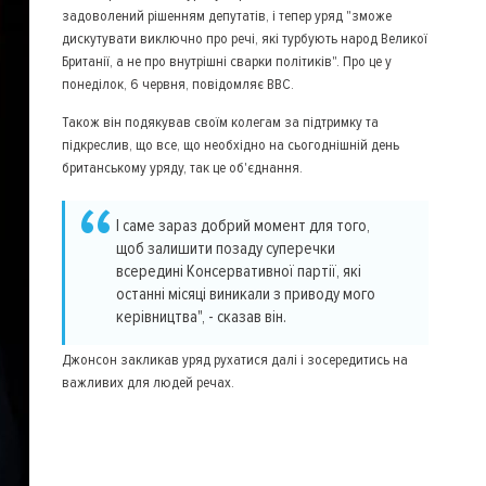
задоволений рішенням депутатів, і тепер уряд "зможе
дискутувати виключно про речі, які турбують народ Великої
Британії, а не про внутрішні сварки політиків". Про це у
понеділок, 6 червня, повідомляє BBC.
Також він подякував своїм колегам за підтримку та
підкреслив, що все, що необхідно на сьогоднішній день
британському уряду, так це об'єднання.
І саме зараз добрий момент для того,
щоб залишити позаду суперечки
всередині Консервативної партії, які
останні місяці виникали з приводу мого
керівництва", - сказав він.
Джонсон закликав уряд рухатися далі і зосередитись на
важливих для людей речах.