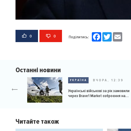
Facebook
Twitter
Email
0
0
Поділитись:
Останні новини
ВЧОРА, 12:39
УКРАЇНА
Українські військові за рік замовили
через Brave1 Market озброєння на
мільярд доларів
Читайте також