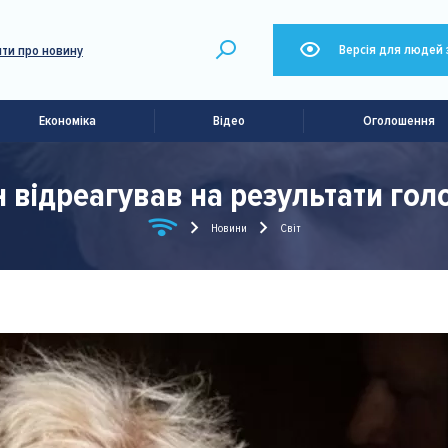
Версія для людей 
ти про новину
Економіка
Відео
Оголошення
 відреагував на результати гол
Новини
Світ