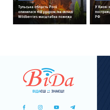
Тульська область Росії
У Києві 
опинилася під ударом, на складі
постражд
Wildberries масштабна пожежа
РФ
Розбивка
на
сторінки