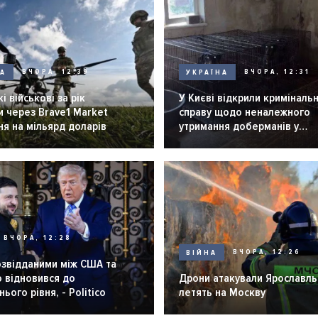
НА
ВЧОРА, 12:39
УКРАЇНА
ВЧОРА, 12:31
і військові за рік
У Києві відкрили криміналь
 через Brave1 Market
справу щодо неналежного
я на мільярд доларів
утримання доберманів у
розпліднику
ВЧОРА, 12:28
ВІЙНА
ВЧОРА, 12:26
озвідданими між США та
 відновився до
Дрони атакували Ярославль 
ього рівня, - Politico
летять на Москву