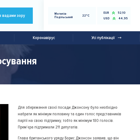
EUR
52,10
Могилів-
з вадами зору
22°C
Подільський
USD
44,95
Коронавірус
Усі публікації
осування
Для збереження своєї посади Джонсону було необхідно
набрати як мінімум половину та один голос представників
партії на свою підтримку, тобто як мінімум 180 голосів.
Прем'єра підтримали 211 депутатів.
Глава британського уряду Борис Джонсон заявив, що він