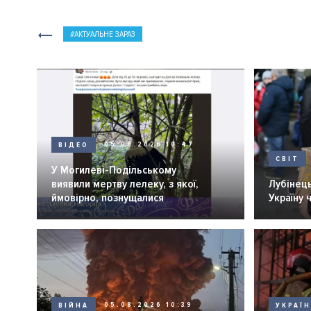
АКТУАЛЬНЕ ЗАРАЗ
ВІДЕО
05.08.2026 10:47
СВІТ
У Могилеві-Подільському
виявили мертву лелеку, з якої,
Лубінець
ймовірно, познущалися
Україну 
ВІЙНА
05.08.2026 10:39
УКРАЇ