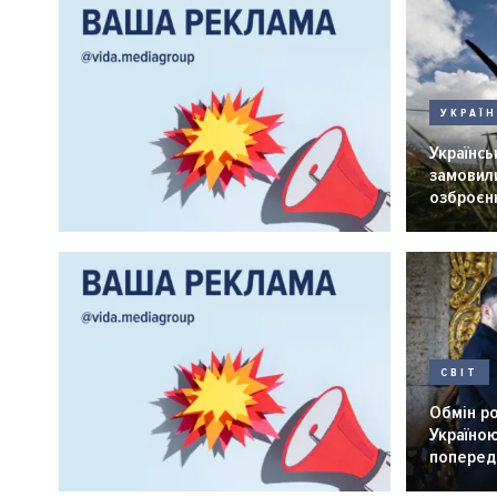
УКРАЇ
Українськ
замовили
озброєнн
СВІТ
Обмін р
Україною
попередн