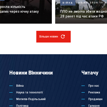
ВІЙНА
05.08.2026 10:3
зросла кількість
алих через нічну атаку
ППО не змогла збити жодної
28 ракет під час атаки РФ
Більше новин
Новини Вінничини
Читачу
Війна
Про нас
Наука та технології
Реклама
Могилів-Подільський
Продакшн
Політика
Галерея