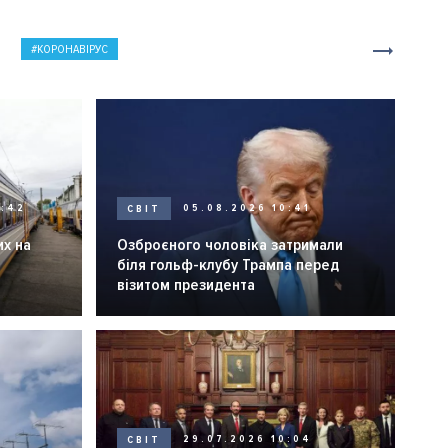
КОРОНАВІРУС
0:42
СВІТ
05.08.2026 10:41
их на
Озброєного чоловіка затримали
біля гольф-клубу Трампа перед
візитом президента
СВІТ
29.07.2026 10:04