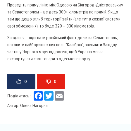
Проведіть пряму лінію між Одесою чи Білгород-Дністровським
та Севастополем – це десь 300+ кілометрів по прямій. Якщо
там ще дещо вглиб території зайти (але тут в кожної системи
свої обмеження), то буде 320 – 330 кілометрів.
Завдання – відігнати російський флот до чи за Севастополь,
потопити найборзіші з них носії "Калібрів", звільнити Західну
частину Чорного моря від росіян, щоб Україна могла
експортувати свої товари з одеського порту.
0
0
Facebook
Twitter
Email
Поділитись:
Автор:
Олена Нагорна