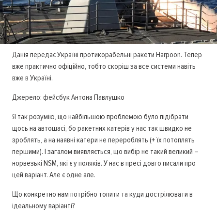
Данія передає Україні протикорабельні ракети Harpoon. Тепер
вже практично офіційно, тобто скоріш за все системи навіть
вже в Україні.
Джерело: фейсбук Антона Павлушко
Я так розумію, що найбільшою проблемою було підібрати
щось на автошасі, бо ракетних катерів у нас так швидко не
зроблять, а на наявні катери не перероблять (+ їх потоплять
першими). І загалом виявляється, що вибір не такий великий –
норвезькі NSM, які є у поляків. У нас в пресі довго писали про
цей варіант. Але є одне але.
Що конкретно нам потрібно топити та куди дострілювати в
ідеальному варіанті?