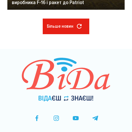
виробника F-16 і ракет до Patriot
Більше новин
Розбивка
на
сторінки