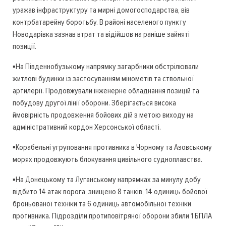
уражав інфраструктуру та мирні домогосподарства, вів
контрбатарейну боротьбу. В районі населеного пункту
Новодарівка зазнав втрат та відійшов на раніше зайняті
позиції.
▪️На Південнобузькому напрямку загарбники обстрілювали
житлові будинки із застосуванням мінометів та ствольної
артилерії. Продовжували інженерне обладнання позицій та
побудову другої лінії оборони. Зберігається висока
ймовірність продовження бойових дій з метою виходу на
адміністративний кордон Херсонської області.
▪️Корабельні угруповання противника в Чорному та Азовському
морях продовжують блокування цивільного судноплавства.
▪️На Донецькому та Луганському напрямках за минулу добу
відбито 14 атак ворога, знищено 8 танків, 14 одиниць бойової
броньованої техніки та 6 одиниць автомобільної техніки
противника. Підрозділи протиповітряної оборони збили 1 БПЛА