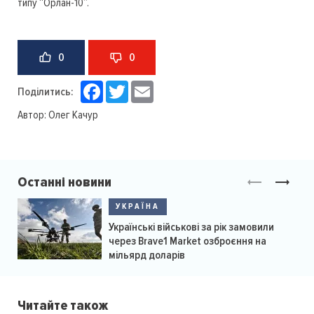
типу “Орлан-10”.
0
0
Facebook
Twitter
Email
Поділитись:
Автор:
Олег Качур
Останні новини
УКРАЇНА
Українські військові за рік замовили
через Brave1 Market озброєння на
мільярд доларів
Читайте також