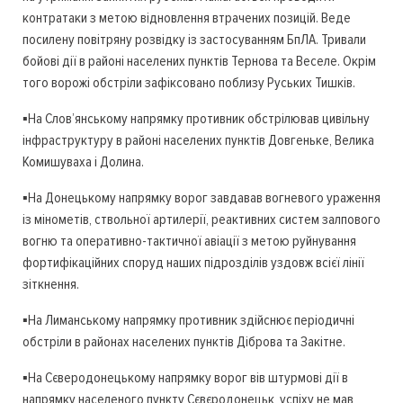
контратаки з метою відновлення втрачених позицій. Веде
посилену повітряну розвідку із застосуванням БпЛА. Тривали
бойові дії в районі населених пунктів Тернова та Веселе. Окрім
того ворожі обстріли зафіксовано поблизу Руських Тишків.
▪️На Слов’янському напрямку противник обстрілював цивільну
інфраструктуру в районі населених пунктів Довгеньке, Велика
Комишуваха і Долина.
▪️На Донецькому напрямку ворог завдавав вогневого ураження
із мінометів, ствольної артилерії, реактивних систем залпового
вогню та оперативно-тактичної авіації з метою руйнування
фортифікаційних споруд наших підрозділів уздовж всієї лінії
зіткнення.
▪️На Лиманському напрямку противник здійснює періодичні
обстріли в районах населених пунктів Діброва та Закітне.
▪️На Сєверодонецькому напрямку ворог вів штурмові дії в
напрямку населеного пункту Сєвєродонецьк, успіху не мав,