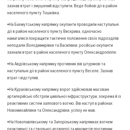
зазнав втрат і змушений відступити. Веде бойові дії в районі
населеного пункту Тошківка.
▪️На Бахмутському напрямку окупанти проводили наступальні
дії в районі населеного пункту Вискрива, одночасно
намагалися покращити тактичне положення своїх підрозділів
неподалік Володимирівки та Василівки. російські окупанти
зазнали втрат в районі населеного пункту Олександропілля.
▪️На Авдіївському напрямку противник вів штурмові та
наступальні дії в районі населеного пункту Веселе. Зазнав
втрат і відступив.
▪️На Курахівському напрямку ворог здійснював масовані
артилерійські обстріли цивільної інфраструктури, зокрема й із
реактивних систем залпового вогню. Вів наступ в районах
Новомихайлівки та Олександрівки, успіху не мав.
▪️На Новопавлівському та Запорізькому напрямках вогнем
реактивної та ствольної артилерії та мінометів противник