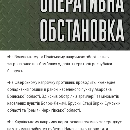
▪️На Волинському та Поліському напрямках зберігається
загроза ракетно-бомбових ударів з території республіки
білорусь.
▪️На Сіверському напрямку противник проводить інженерне
обладнання позицій в районі населеного пункту Азаровка
Брянської області. Здійснив обстріли з артилерії та мінометів
населених пунктів Бояро-Лежачі, Бруски, Старі Вирки Сумській
області та Грем’яч Чернігівської області.
▪️На Харківському напрямку ворог основні зусилля зосереджує
на утриманні зайнятих рубежів. Намагається проводити