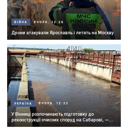
ВЧОРА, 12:26
ВІЙНА
Дрони атакували Ярославль і летять на Москву
ВЧОРА, 12:23
УКРАЇНА
У Вінниці розпочинають підготовку до
реконструкції очисних споруд на Сабарові, —
мер Вінниці.