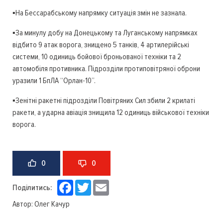
▪️На Бессарабському напрямку ситуація змін не зазнала.
▪️За минулу добу на Донецькому та Луганському напрямках
відбито 9 атак ворога, знищено 5 танків, 4 артилерійські
системи, 10 одиниць бойової броньованої техніки та 2
автомобіля противника. Підрозділи протиповітряної оброни
уразили 1 БпЛА “Орлан-10”.
▪️Зенітні ракетні підрозділи Повітряних Сил збили 2 крилаті
ракети, а ударна авіація знищила 12 одиниць військової техніки
ворога.
0
0
Facebook
Twitter
Email
Поділитись:
Автор:
Олег Качур