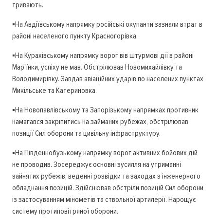
тривають.
▪️На Авдіївському напрямку російські окупанти зазнали втрат в
районі населеного пункту Красногорівка.
▪️На Курахівському напрямку ворог вів штурмові дії в районі
Мар’їнки, успіху не мав. Обстрілював Новомихайлівку та
Володимирівку. Завдав авіаційних ударів по населених пунктах
Микільське та Катериновка.
▪️На Новопавлівському та Запорізькому напрямках противник
намагався закріпитись на займаних рубежах, обстрілював
позиції Сил оборони та цивільну інфраструктуру.
▪️На Південнобузькому напрямку ворог активних бойових дій
не проводив. Зосереджує основні зусилля на утриманні
зайнятих рубежів, веденні розвідки та заходах з інженерного
обладнання позицій. Здійснював обстріли позицій Сил оборони
із застосуванням мінометів та ствольної артилерії. Нарощує
систему протиповітряної оборони.