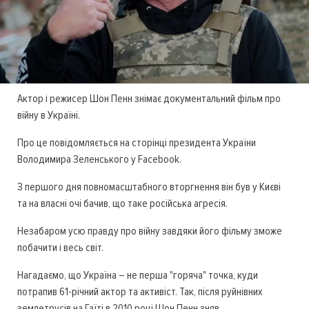
Актор і режисер Шон Пенн знімає документальний фільм про
війну в Україні.
Про це повідомляється на сторінці президента України
Володимира Зеленського у Facebook.
З першого дня повномасштабного вторгнення він був у Києві
та на власні очі бачив, що таке російська агресія.
Незабаром усю правду про війну завдяки його фільму зможе
побачити і весь світ.
Нагадаємо, що Україна – не перша "горяча" точка, куди
потрапив 61-річний актор та активіст. Так, після руйнівних
землетрусів на Гаїті в 2010 році Шон Пенн зняв