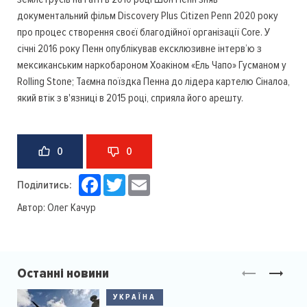
документальний фільм Discovery Plus Citizen Penn 2020 року
про процес створення своєї благодійної організації Core. У
січні 2016 року Пенн опублікував ексклюзивне інтерв’ю з
мексиканським наркобароном Хоакіном «Ель Чапо» Гусманом у
Rolling Stone; Таємна поїздка Пенна до лідера картелю Сіналоа,
який втік з в'язниці в 2015 році, сприяла його арешту.
0
0
Facebook
Twitter
Email
Поділитись:
Автор:
Олег Качур
Останні новини
УКРАЇНА