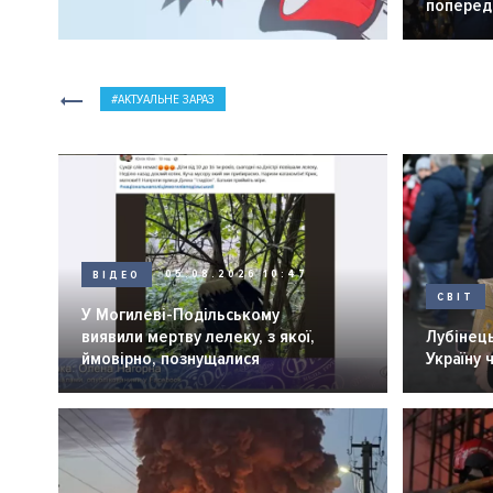
попередн
АКТУАЛЬНЕ ЗАРАЗ
ВІДЕО
05.08.2026 10:47
СВІТ
У Могилеві-Подільському
виявили мертву лелеку, з якої,
Лубінець
ймовірно, познущалися
Україну 