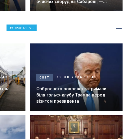
очисних споруд на Сабарові, —
мер Вінниці.
КОРОНАВІРУС
0:42
СВІТ
05.08.2026 10:41
их на
Озброєного чоловіка затримали
біля гольф-клубу Трампа перед
візитом президента