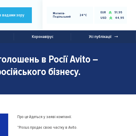
EUR
51,95
Могилів-
з вадами зору
24°C
Подільський
USD
44,95
Коронавірус
Усі публікації
лошень в Росії Avito –
осійського бізнесу.
Про це йдеться у заяві компанії.
"Prosus продає свою частку в Avito.