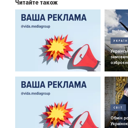
Читайте також
УКРАЇ
Українськ
замовили
озброєнн
СВІТ
Обмін р
Україною