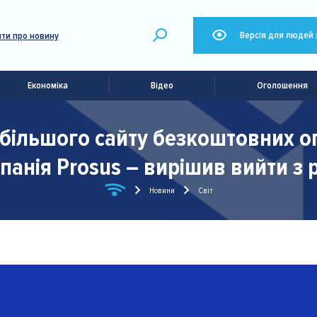
Версія для людей 
ти про новину
Економіка
Відео
Оголошення
більшого сайту безкоштовних ого
анія Prosus – вирішив вийти з р
Новини
Світ