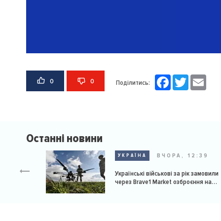
Facebook
Twitter
Email
0
0
Поділитись:
Останні новини
ВЧОРА, 12:39
УКРАЇНА
Українські військові за рік замовили
через Brave1 Market озброєння на
мільярд доларів