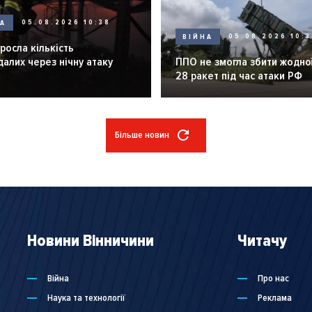
НА
05.08.2026 10:38
ВІЙНА
05.08.2026 10:3
зросла кількість
алих через нічну атаку
ППО не змогла збити жодної
28 ракет під час атаки РФ
Більше новин
Новини Вінничини
Читачу
Війна
Про нас
Наука та технології
Реклама