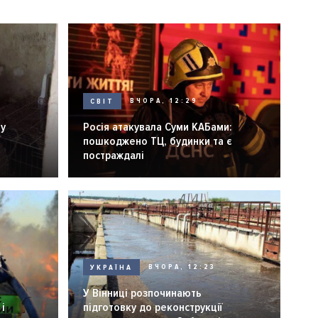
СВІТ
ВЧОРА, 12:29
ну
Росія атакувала Суми КАБами:
пошкоджено ТЦ, будинки та є
постраждалі
УКРАЇНА
ВЧОРА, 12:23
У Вінниці розпочинають
і
підготовку до реконструкції