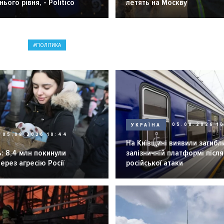
ього рівня, - Politico
летять на Москву
ПОЛІТИКА
УКРАЇНА
05.08.2026 1
05.08.2026 10:44
На Київщині виявили загибл
: 8,4 млн покинули
залізничній платформі після
через агресію Росії
російської атаки