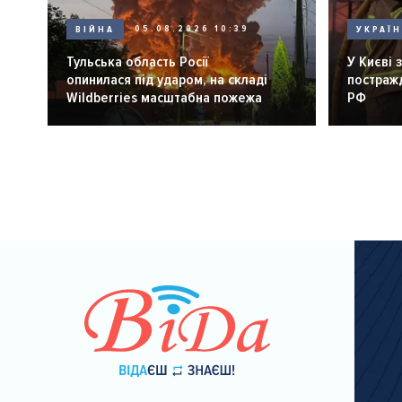
ВІЙНА
05.08.2026 10:39
УКРАЇ
Тульська область Росії
У Києві 
опинилася під ударом, на складі
постражд
Wildberries масштабна пожежа
РФ
Розбивка
на
сторінки