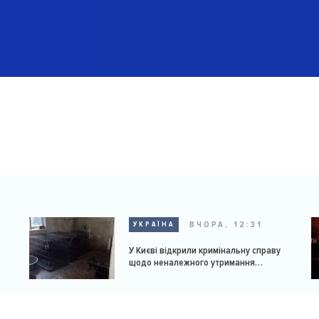
ВЧОРА, 12:31
УКРАЇНА
У Києві відкрили кримінальну справу
щодо неналежного утримання
доберманів у розпліднику