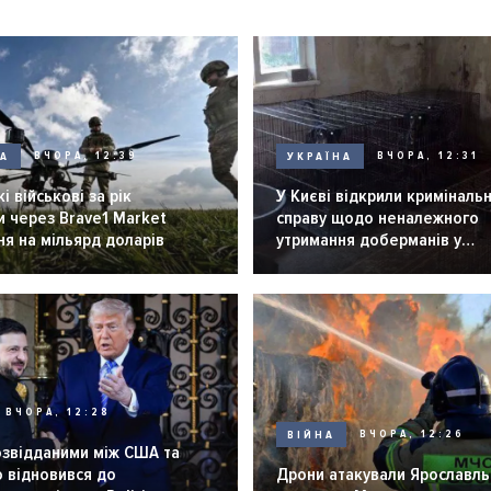
НА
ВЧОРА, 12:39
УКРАЇНА
ВЧОРА, 12:31
і військові за рік
У Києві відкрили криміналь
 через Brave1 Market
справу щодо неналежного
я на мільярд доларів
утримання доберманів у
розпліднику
ВЧОРА, 12:28
ВІЙНА
ВЧОРА, 12:26
озвідданими між США та
 відновився до
Дрони атакували Ярославль 