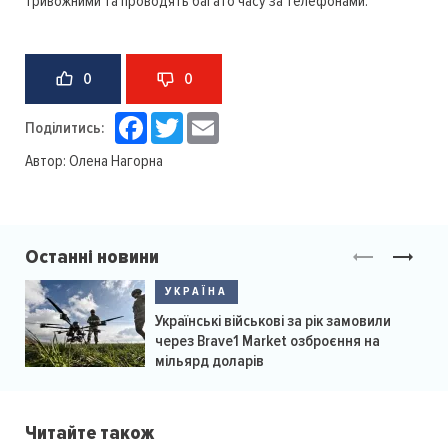
тривожними та проводять багато часу за телефонами.
0
0
Facebook
Twitter
Email
Поділитись:
Автор:
Олена Нагорна
Останні новини
УКРАЇНА
Українські військові за рік замовили
через Brave1 Market озброєння на
мільярд доларів
Читайте також