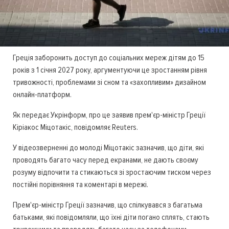
Греція заборонить доступ до соціальних мереж дітям до 15
років з 1 січня 2027 року, аргументуючи це зростанням рівня
тривожності, проблемами зі сном та «захопливим» дизайном
онлайн-платформ.
Як передає Укрінформ, про це заявив прем'єр-міністр Греції
Кіріакос Міцотакіс, повідомляє Reuters.
У відеозверненні до молоді Міцотакіс зазначив, що діти, які
проводять багато часу перед екранами, не дають своєму
розуму відпочити та стикаються зі зростаючим тиском через
постійні порівняння та коментарі в мережі.
Прем'єр-міністр Греції зазначив, що спілкувався з багатьма
батьками, які повідомляли, що їхні діти погано сплять, стають