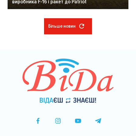
виробника F-16 і ракет до Patriot
Більше новин
Розбивка
на
сторінки